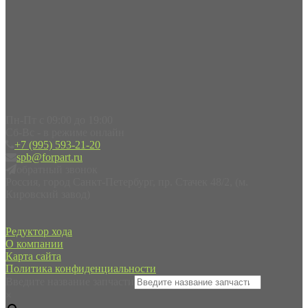
Пн-Пт с 09:00 до 19:00
Сб-Вс - в режиме онлайн
+7 (995) 593-21-20
spb@forpart.ru
обратный звонок
Россия, город Санкт-Петербург, пр. Стачек 48/2, (м.
Кировский завод)
Редуктор хода
О компании
Карта сайта
Политика конфиденциальности
Введите название запчасти
×