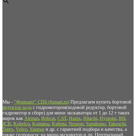
Мы -
"Форпарт" СПб (forpart.ru)
Предлагаем купить бортовой
редуктор хода
с гидромотором(ходовой редуктор, бортовой
гидромотор в сборе) для мини экскаватора от 1 до 12 т таких
марок как
Airman
,
Bobcat
,
CAT
,
Hanix
,
Hitachi
,
Hyundai
,
IHI
,
JCB
,
Kobelco
,
Komatsu
,
Kubota
,
Neuson
,
Sumitomo
,
Takeuchi
,
Terex
,
Volvo
,
Yanmar
и др. с гарантией подбора и качества, а
также гидронасос на мини-экскаватор и др. Центральный