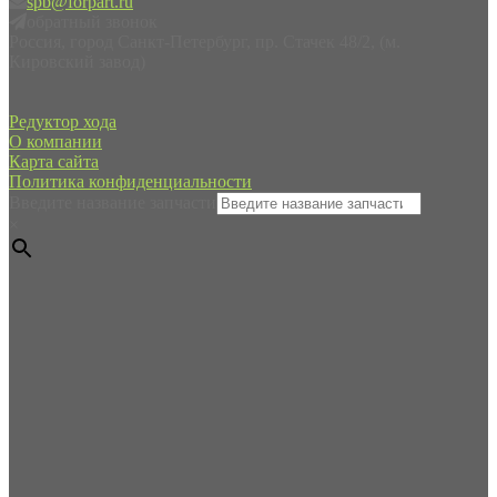
spb@forpart.ru
обратный звонок
Россия, город Санкт-Петербург, пр. Стачек 48/2, (м.
Кировский завод)
Редуктор хода
О компании
Карта сайта
Политика конфиденциальности
Введите название запчасти
×