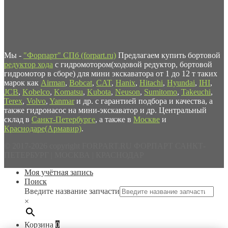
Мы -
"Форпарт" СПб (forpart.ru)
Предлагаем купить бортовой
редуктор хода
с гидромотором(ходовой редуктор, бортовой
гидромотор в сборе) для мини экскаватора от 1 до 12 т таких
марок как
Airman
,
Bobcat
,
CAT
,
Hanix
,
Hitachi
,
Hyundai
,
IHI
,
JCB
,
Kobelco
,
Komatsu
,
Kubota
,
Neuson
,
Sumitomo
,
Takeuchi
,
Terex
,
Volvo
,
Yanmar
и др. с гарантией подбора и качества, а
также гидронасос на мини-экскаватор и др. Центральный
склад в
Санкт-Петербурге
, а также в
Москве
и
Краснодаре(Армавир)
.
© 2017-2026 copyright FORPART.RU ФОРПАРТ САНКТ-
ПЕТЕРБУРГ | МОСКВА | КРАСНОДАР
Моя учётная запись
Поиск
Введите название запчасти
×
Корзина
0