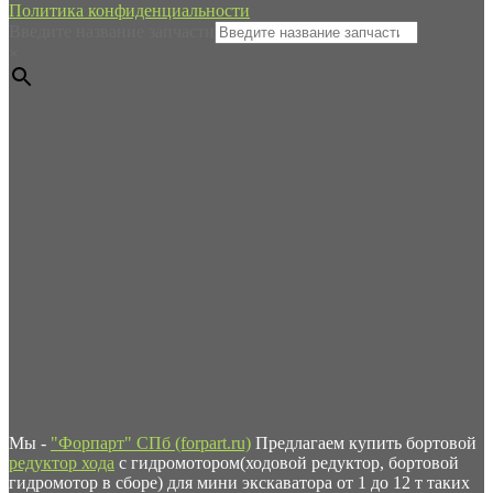
Политика конфиденциальности
Введите название запчасти
×
Мы -
"Форпарт" СПб (forpart.ru)
Предлагаем купить бортовой
редуктор хода
с гидромотором(ходовой редуктор, бортовой
гидромотор в сборе) для мини экскаватора от 1 до 12 т таких