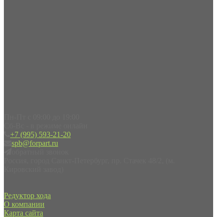
Пн-Пт с 09:00 до 19:00
Сб-Вс - в режиме онлайн
+7 (995) 593-21-20
spb@forpart.ru
обратный звонок
Россия, город Санкт-Петербург, пр. Стачек 48/2, (м.
Кировский завод)
Редуктор хода
О компании
Карта сайта