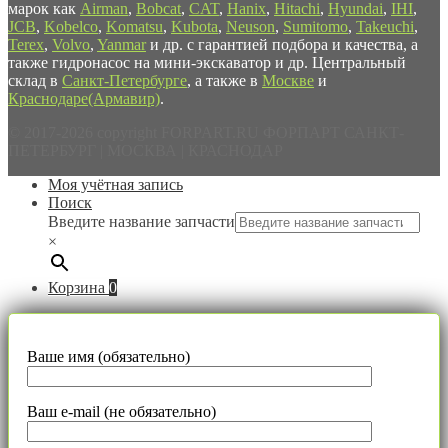
марок как
Airman
,
Bobcat
,
CAT
,
Hanix
,
Hitachi
,
Hyundai
,
IHI
,
JCB
,
Kobelco
,
Komatsu
,
Kubota
,
Neuson
,
Sumitomo
,
Takeuchi
,
Terex
,
Volvo
,
Yanmar
и др. с гарантией подбора и качества, а
также гидронасос на мини-экскаватор и др. Центральный
склад в
Санкт-Петербурге
, а также в
Москве
и
Краснодаре(Армавир)
.
© 2017-2026 copyright FORPART.RU ФОРПАРТ САНКТ-
ПЕТЕРБУРГ | МОСКВА | КРАСНОДАР
Моя учётная запись
Поиск
Введите название запчасти
×
Корзина
0
Ваше имя (обязательно)
Ваш e-mail (не обязательно)