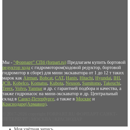
Мы -
"Форпарт" СПб (forpart.ru)
Предлагаем купить бортовой
редуктор хода
с гидромотором(ходовой редуктор, бортовой
гидромотор в сборе) для мини экскаватора от 1 до 12 т таких
марок как
Airman
,
Bobcat
,
CAT
,
Hanix
,
Hitachi
,
Hyundai
,
IHI
,
JCB
,
Kobelco
,
Komatsu
,
Kubota
,
Neuson
,
Sumitomo
,
Takeuchi
,
Terex
,
Volvo
,
Yanmar
и др. с гарантией подбора и качества, а
также гидронасос на мини-экскаватор и др. Центральный
склад в
Санкт-Петербурге
, а также в
Москве
и
Краснодаре(Армавир)
.
© 2017-2026 copyright FORPART.RU ФОРПАРТ САНКТ-
ПЕТЕРБУРГ | МОСКВА | КРАСНОДАР
Моя учётная запись