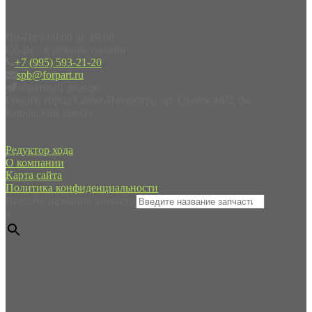
Пн-Пт с 09:00 до 19:00
Сб-Вс - в режиме онлайн
+7 (995) 593-21-20
spb@forpart.ru
обратный звонок
Россия, город Санкт-Петербург, пр. Стачек 48/2, (м.
Кировский завод)
Редуктор хода
О компании
Карта сайта
Политика конфиденциальности
Введите название запчасти
×