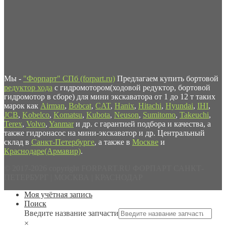
Мы -
"Форпарт" СПб (forpart.ru)
Предлагаем купить бортовой
редуктор хода
с гидромотором(ходовой редуктор, бортовой
гидромотор в сборе) для мини экскаватора от 1 до 12 т таких
марок как
Airman
,
Bobcat
,
CAT
,
Hanix
,
Hitachi
,
Hyundai
,
IHI
,
JCB
,
Kobelco
,
Komatsu
,
Kubota
,
Neuson
,
Sumitomo
,
Takeuchi
,
Terex
,
Volvo
,
Yanmar
и др. с гарантией подбора и качества, а
также гидронасос на мини-экскаватор и др. Центральный
склад в
Санкт-Петербурге
, а также в
Москве
и
Краснодаре(Армавир)
.
© 2017-2026 copyright FORPART.RU ФОРПАРТ САНКТ-
ПЕТЕРБУРГ | МОСКВА | КРАСНОДАР
Моя учётная запись
Поиск
Введите название запчасти
×