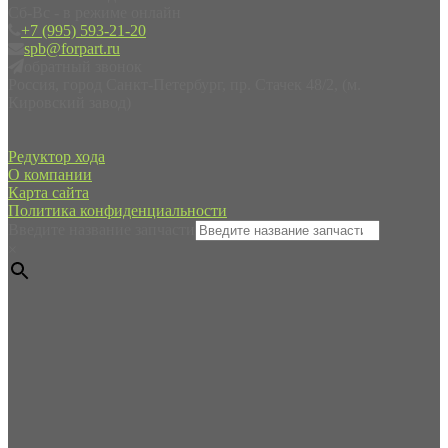
Сб-Вс - в режиме онлайн
+7 (995) 593-21-20
spb@forpart.ru
обратный звонок
Россия, город Санкт-Петербург, пр. Стачек 48/2, (м.
Кировский завод)
Редуктор хода
О компании
Карта сайта
Политика конфиденциальности
Введите название запчасти
×