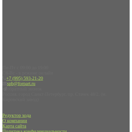
Пн-Пт с 09:00 до 19:00
Сб-Вс - в режиме онлайн
+7 (995) 593-21-20
spb@forpart.ru
обратный звонок
Россия, город Санкт-Петербург, пр. Стачек 48/2, (м.
Кировский завод)
Редуктор хода
О компании
Карта сайта
Политика конфиденциальности