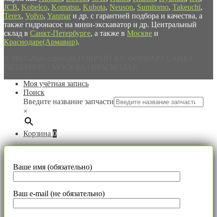
JCB
,
Kobelco
,
Komatsu
,
Kubota
,
Neuson
,
Sumitomo
,
Takeuchi
,
Terex
,
Volvo
,
Yanmar
и др. с гарантией подбора и качества, а
также гидронасос на мини-экскаватор и др. Центральный
склад в
Санкт-Петербурге
, а также в
Москве
и
Краснодаре(Армавир)
.
© 2017-2026 copyright FORPART.RU ФОРПАРТ САНКТ-
ПЕТЕРБУРГ | МОСКВА | КРАСНОДАР
Моя учётная запись
Поиск
Введите название запчасти
×
Корзина
0
Ваше имя (обязательно)
Ваш e-mail (не обязательно)