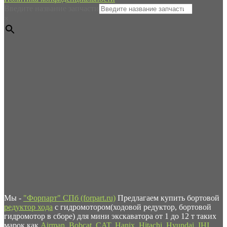
Введите название запчасти
×
Мы -
"Форпарт" СПб (forpart.ru)
Предлагаем купить бортовой
редуктор хода
с гидромотором(ходовой редуктор, бортовой
гидромотор в сборе) для мини экскаватора от 1 до 12 т таких
марок как
Airman
,
Bobcat
,
CAT
,
Hanix
,
Hitachi
,
Hyundai
,
IHI
,