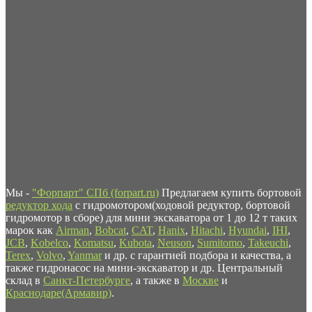
Мы -
"Форпарт" СПб (forpart.ru)
Предлагаем купить бортовой
редуктор хода
с гидромотором(ходовой редуктор, бортовой
гидромотор в сборе) для мини экскаватора от 1 до 12 т таких
марок как
Airman
,
Bobcat
,
CAT
,
Hanix
,
Hitachi
,
Hyundai
,
IHI
,
JCB
,
Kobelco
,
Komatsu
,
Kubota
,
Neuson
,
Sumitomo
,
Takeuchi
,
Terex
,
Volvo
,
Yanmar
и др. с гарантией подбора и качества, а
также гидронасос на мини-экскаватор и др. Центральный
склад в
Санкт-Петербурге
, а также в
Москве
и
Краснодаре(Армавир)
.