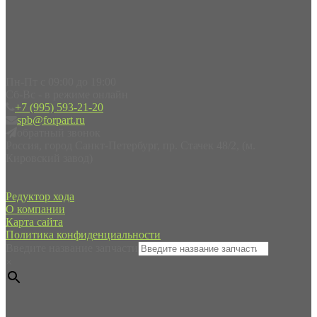
Пн-Пт с 09:00 до 19:00
Сб-Вс - в режиме онлайн
+7 (995) 593-21-20
spb@forpart.ru
обратный звонок
Россия, город Санкт-Петербург, пр. Стачек 48/2, (м.
Кировский завод)
Редуктор хода
О компании
Карта сайта
Политика конфиденциальности
Введите название запчасти
×