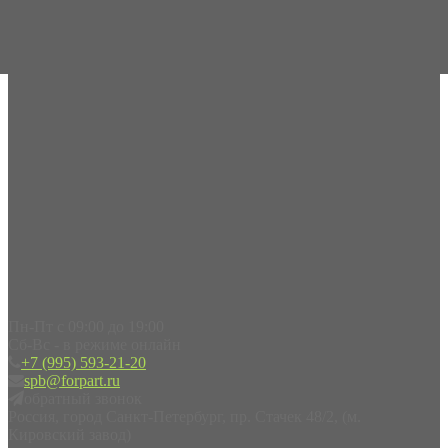
Пн-Пт с 09:00 до 19:00
Сб-Вс - в режиме онлайн
+7 (995) 593-21-20
spb@forpart.ru
обратный звонок
Россия, город Санкт-Петербург, пр. Стачек 48/2, (м.
Кировский завод)