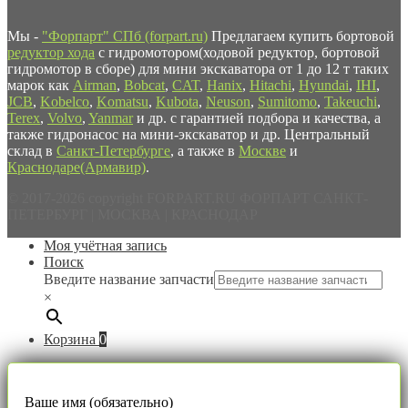
Мы -
"Форпарт" СПб (forpart.ru)
Предлагаем купить бортовой
редуктор хода
с гидромотором(ходовой редуктор, бортовой
гидромотор в сборе) для мини экскаватора от 1 до 12 т таких
марок как
Airman
,
Bobcat
,
CAT
,
Hanix
,
Hitachi
,
Hyundai
,
IHI
,
JCB
,
Kobelco
,
Komatsu
,
Kubota
,
Neuson
,
Sumitomo
,
Takeuchi
,
Terex
,
Volvo
,
Yanmar
и др. с гарантией подбора и качества, а
также гидронасос на мини-экскаватор и др. Центральный
склад в
Санкт-Петербурге
, а также в
Москве
и
Краснодаре(Армавир)
.
© 2017-2026 copyright FORPART.RU ФОРПАРТ САНКТ-
ПЕТЕРБУРГ | МОСКВА | КРАСНОДАР
Моя учётная запись
Поиск
Введите название запчасти
×
Корзина
0
Ваше имя (обязательно)