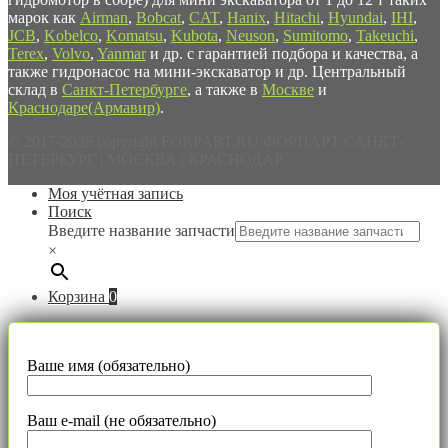
марок как
Airman
,
Bobcat
,
CAT
,
Hanix
,
Hitachi
,
Hyundai
,
IHI
,
JCB
,
Kobelco
,
Komatsu
,
Kubota
,
Neuson
,
Sumitomo
,
Takeuchi
,
Terex
,
Volvo
,
Yanmar
и др. с гарантией подбора и качества, а
также гидронасос на мини-экскаватор и др. Центральный
склад в
Санкт-Петербурге
, а также в
Москве
и
Краснодаре(Армавир)
.
© 2017-2026 copyright FORPART.RU ФОРПАРТ САНКТ-
ПЕТЕРБУРГ | МОСКВА | КРАСНОДАР
Моя учётная запись
Поиск
Введите название запчасти
×
Корзина
0
Ваше имя (обязательно)
Ваш e-mail (не обязательно)