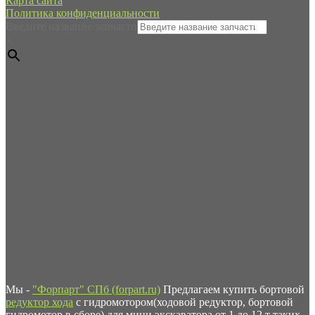
Карта сайта
Политика конфиденциальности
Введите название запчасти
×
Мы -
"Форпарт" СПб (forpart.ru)
Предлагаем купить бортовой
редуктор хода
с гидромотором(ходовой редуктор, бортовой
гидромотор в сборе) для мини экскаватора от 1 до 12 т таких