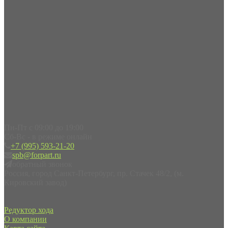
Пн-Пт с 09:00 до 19:00
Сб-Вс - в режиме онлайн
+7 (995) 593-21-20
spb@forpart.ru
обратный звонок
Россия, город Санкт-Петербург, пр. Стачек 48/2, (м.
Кировский завод)
Редуктор хода
О компании