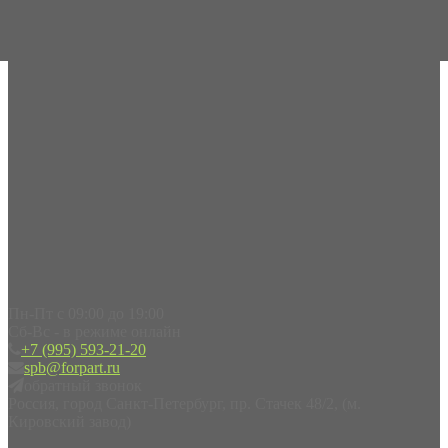
Пн-Пт с 09:00 до 19:00
Сб-Вс - в режиме онлайн
+7 (995) 593-21-20
spb@forpart.ru
обратный звонок
Россия, город Санкт-Петербург, пр. Стачек 48/2, (м.
Кировский завод)