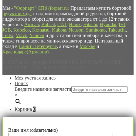
Мы -
"Форпарт" СПб (forpart.ru)
Предлагаем купить бортовой
редуктор хода
с гидромотором(ходовой редуктор, бортовой
гидромотор в сборе) для мини экскаватора от 1 до 12 т таких
марок как
Airman
,
Bobcat
,
CAT
,
Hanix
,
Hitachi
,
Hyundai
,
IHI
,
JCB
,
Kobelco
,
Komatsu
,
Kubota
,
Neuson
,
Sumitomo
,
Takeuchi
,
Terex
,
Volvo
,
Yanmar
и др. с гарантией подбора и качества, а
также гидронасос на мини-экскаватор и др. Центральный
склад в
Санкт-Петербурге
, а также в
Москве
и
Краснодаре(Армавир)
.
© 2017-2026 copyright FORPART.RU ФОРПАРТ САНКТ-
ПЕТЕРБУРГ | МОСКВА | КРАСНОДАР
Моя учётная запись
Поиск
Введите название запчасти
×
Корзина
0
Ваше имя (обязательно)