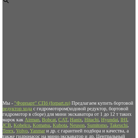
Мы -
"Форпарт" СПб (forpart.ru)
Предлагаем купить бортовой
редуктор хода
с гидромотором(ходовой редуктор, бортовой
гидромотор в сборе) для мини экскаватора от 1 до 12 т таких
марок как
Airman
,
Bobcat
,
CAT
,
Hanix
,
Hitachi
,
Hyundai
,
IHI
,
JCB
,
Kobelco
,
Komatsu
,
Kubota
,
Neuson
,
Sumitomo
,
Takeuchi
,
Terex
,
Volvo
,
Yanmar
и др. с гарантией подбора и качества, а
также гидронасос на мини-экскаватор и др. Центральный