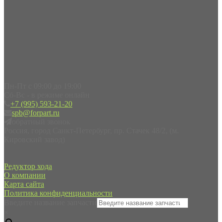
Пн-Пт с 09:00 до 19:00
Сб-Вс - в режиме онлайн
+7 (995) 593-21-20
spb@forpart.ru
обратный звонок
Россия, город Санкт-Петербург, пр. Стачек 48/2, (м.
Кировский завод)
Редуктор хода
О компании
Карта сайта
Политика конфиденциальности
Введите название запчасти
×