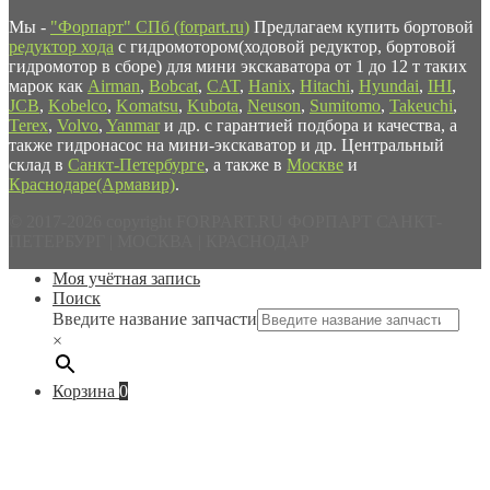
Мы -
"Форпарт" СПб (forpart.ru)
Предлагаем купить бортовой
редуктор хода
с гидромотором(ходовой редуктор, бортовой
гидромотор в сборе) для мини экскаватора от 1 до 12 т таких
марок как
Airman
,
Bobcat
,
CAT
,
Hanix
,
Hitachi
,
Hyundai
,
IHI
,
JCB
,
Kobelco
,
Komatsu
,
Kubota
,
Neuson
,
Sumitomo
,
Takeuchi
,
Terex
,
Volvo
,
Yanmar
и др. с гарантией подбора и качества, а
также гидронасос на мини-экскаватор и др. Центральный
склад в
Санкт-Петербурге
, а также в
Москве
и
Краснодаре(Армавир)
.
© 2017-2026 copyright FORPART.RU ФОРПАРТ САНКТ-
ПЕТЕРБУРГ | МОСКВА | КРАСНОДАР
Моя учётная запись
Поиск
Введите название запчасти
×
Корзина
0