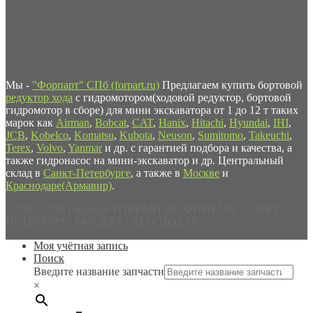
Мы -
"Форпарт" СПб (forpart.ru)
Предлагаем купить бортовой
редуктор хода
с гидромотором(ходовой редуктор, бортовой
гидромотор в сборе) для мини экскаватора от 1 до 12 т таких
марок как
Airman
,
Bobcat
,
CAT
,
Hanix
,
Hitachi
,
Hyundai
,
IHI
,
JCB
,
Kobelco
,
Komatsu
,
Kubota
,
Neuson
,
Sumitomo
,
Takeuchi
,
Terex
,
Volvo
,
Yanmar
и др. с гарантией подбора и качества, а
также гидронасос на мини-экскаватор и др. Центральный
склад в
Санкт-Петербурге
, а также в
Москве
и
Краснодаре(Армавир)
.
© 2017-2026 copyright FORPART.RU ФОРПАРТ САНКТ-
ПЕТЕРБУРГ | МОСКВА | КРАСНОДАР
Моя учётная запись
Поиск
Введите название запчасти
×