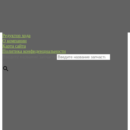
spb@forpart.ru
обратный звонок
Россия, город Санкт-Петербург, пр. Стачек 48/2, (м.
Кировский завод)
Редуктор хода
О компании
Карта сайта
Политика конфиденциальности
Введите название запчасти
×