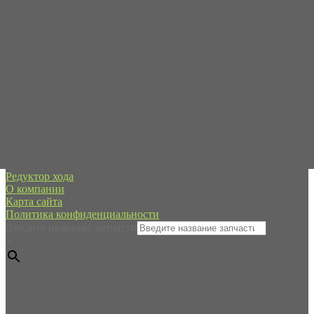
Пн-Пт с 09:00 до 19:00
Сб-Вс - в режиме онлайн
+7 (995) 593-21-20
spb@forpart.ru
обратный звонок
Россия, город Санкт-Петербург, пр. Стачек 48/2, (м.
Кировский завод)
Редуктор хода
О компании
Карта сайта
Политика конфиденциальности
Введите название запчасти
×