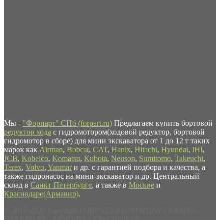
Мы -
"Форпарт" СПб (forpart.ru)
Предлагаем купить бортовой
редуктор хода
с гидромотором(ходовой редуктор, бортовой
гидромотор в сборе) для мини экскаватора от 1 до 12 т таких
марок как
Airman
,
Bobcat
,
CAT
,
Hanix
,
Hitachi
,
Hyundai
,
IHI
,
JCB
,
Kobelco
,
Komatsu
,
Kubota
,
Neuson
,
Sumitomo
,
Takeuchi
,
Terex
,
Volvo
,
Yanmar
и др. с гарантией подбора и качества, а
также гидронасос на мини-экскаватор и др. Центральный
склад в
Санкт-Петербурге
, а также в
Москве
и
Краснодаре(Армавир)
.
© 2017-2026 copyright FORPART.RU ФОРПАРТ САНКТ-
ПЕТЕРБУРГ | МОСКВА | КРАСНОДАР