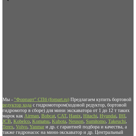
Мы -
"Форпарт" СПб (forpart.ru)
Предлагаем купить бортовой
редуктор хода
с гидромотором(ходовой редуктор, бортовой
гидромотор в сборе) для мини экскаватора от 1 до 12 т таких
марок как
Airman
,
Bobcat
,
CAT
,
Hanix
,
Hitachi
,
Hyundai
,
IHI
,
JCB
,
Kobelco
,
Komatsu
,
Kubota
,
Neuson
,
Sumitomo
,
Takeuchi
,
Terex
,
Volvo
,
Yanmar
и др. с гарантией подбора и качества, а
также гидронасос на мини-экскаватор и др. Центральный