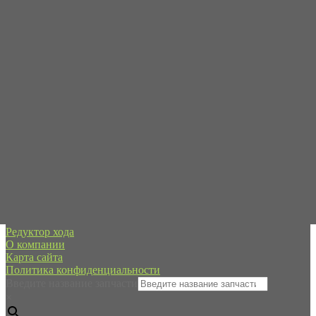
Пн-Пт с 09:00 до 19:00
Сб-Вс - в режиме онлайн
+7 (995) 593-21-20
spb@forpart.ru
обратный звонок
Россия, город Санкт-Петербург, пр. Стачек 48/2, (м.
Кировский завод)
Редуктор хода
О компании
Карта сайта
Политика конфиденциальности
Введите название запчасти
×