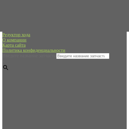
spb@forpart.ru
обратный звонок
Россия, город Санкт-Петербург, пр. Стачек 48/2, (м.
Кировский завод)
Редуктор хода
О компании
Карта сайта
Политика конфиденциальности
Введите название запчасти
×