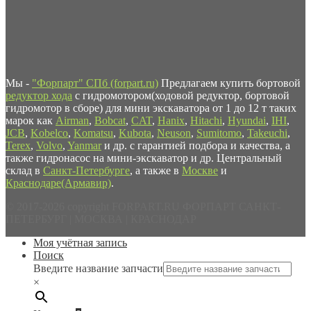
Мы -
"Форпарт" СПб (forpart.ru)
Предлагаем купить бортовой
редуктор хода
с гидромотором(ходовой редуктор, бортовой
гидромотор в сборе) для мини экскаватора от 1 до 12 т таких
марок как
Airman
,
Bobcat
,
CAT
,
Hanix
,
Hitachi
,
Hyundai
,
IHI
,
JCB
,
Kobelco
,
Komatsu
,
Kubota
,
Neuson
,
Sumitomo
,
Takeuchi
,
Terex
,
Volvo
,
Yanmar
и др. с гарантией подбора и качества, а
также гидронасос на мини-экскаватор и др. Центральный
склад в
Санкт-Петербурге
, а также в
Москве
и
Краснодаре(Армавир)
.
© 2017-2026 copyright FORPART.RU ФОРПАРТ САНКТ-
ПЕТЕРБУРГ | МОСКВА | КРАСНОДАР
Моя учётная запись
Поиск
Введите название запчасти
×