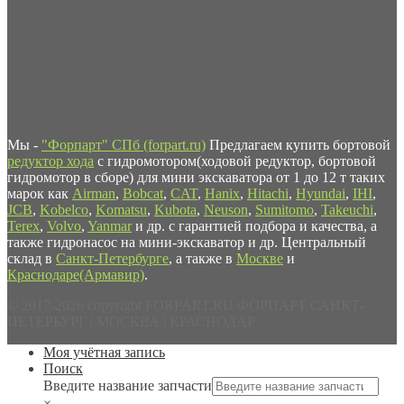
Мы -
"Форпарт" СПб (forpart.ru)
Предлагаем купить бортовой
редуктор хода
с гидромотором(ходовой редуктор, бортовой
гидромотор в сборе) для мини экскаватора от 1 до 12 т таких
марок как
Airman
,
Bobcat
,
CAT
,
Hanix
,
Hitachi
,
Hyundai
,
IHI
,
JCB
,
Kobelco
,
Komatsu
,
Kubota
,
Neuson
,
Sumitomo
,
Takeuchi
,
Terex
,
Volvo
,
Yanmar
и др. с гарантией подбора и качества, а
также гидронасос на мини-экскаватор и др. Центральный
склад в
Санкт-Петербурге
, а также в
Москве
и
Краснодаре(Армавир)
.
© 2017-2026 copyright FORPART.RU ФОРПАРТ САНКТ-
ПЕТЕРБУРГ | МОСКВА | КРАСНОДАР
Моя учётная запись
Поиск
Введите название запчасти
×