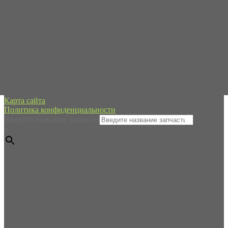
Сб-Вс - в режиме онлайн
+7 (995) 593-21-20
spb@forpart.ru
обратный звонок
Россия, город Санкт-Петербург, пр. Стачек 48/2, (м.
Кировский завод)
Редуктор хода
О компании
Карта сайта
Политика конфиденциальности
Введите название запчасти
×