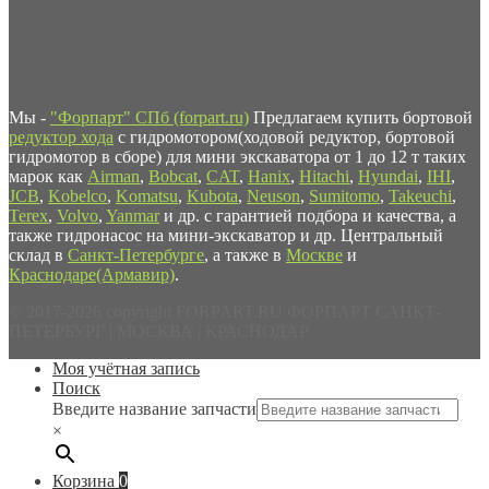
Мы -
"Форпарт" СПб (forpart.ru)
Предлагаем купить бортовой
редуктор хода
с гидромотором(ходовой редуктор, бортовой
гидромотор в сборе) для мини экскаватора от 1 до 12 т таких
марок как
Airman
,
Bobcat
,
CAT
,
Hanix
,
Hitachi
,
Hyundai
,
IHI
,
JCB
,
Kobelco
,
Komatsu
,
Kubota
,
Neuson
,
Sumitomo
,
Takeuchi
,
Terex
,
Volvo
,
Yanmar
и др. с гарантией подбора и качества, а
также гидронасос на мини-экскаватор и др. Центральный
склад в
Санкт-Петербурге
, а также в
Москве
и
Краснодаре(Армавир)
.
© 2017-2026 copyright FORPART.RU ФОРПАРТ САНКТ-
ПЕТЕРБУРГ | МОСКВА | КРАСНОДАР
Моя учётная запись
Поиск
Введите название запчасти
×
Корзина
0