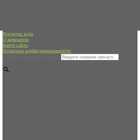
spb@forpart.ru
обратный звонок
Россия, город Санкт-Петербург, пр. Стачек 48/2, (м.
Кировский завод)
Редуктор хода
О компании
Карта сайта
Политика конфиденциальности
Введите название запчасти
×