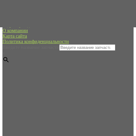
Россия, город Санкт-Петербург, пр. Стачек 48/2, (м.
Кировский завод)
Редуктор хода
О компании
Карта сайта
Политика конфиденциальности
Введите название запчасти
×