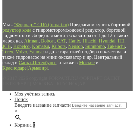
Мы -
"Форпарт" СПб (forpart.ru)
Предлагаем купить бортовой
редуктор хода
с гидромотором(ходовой редуктор, бортовой
гидромотор в сборе) для мини экскаватора от 1 до 12 т таких
марок как
Airman
,
Bobcat
,
CAT
,
Hanix
,
Hitachi
,
Hyundai
,
IHI
,
JCB
,
Kobelco
,
Komatsu
,
Kubota
,
Neuson
,
Sumitomo
,
Takeuchi
,
Terex
,
Volvo
,
Yanmar
и др. с гарантией подбора и качества, а
также гидронасос на мини-экскаватор и др. Центральный
склад в
Санкт-Петербурге
, а также в
Москве
и
Краснодаре(Армавир)
.
© 2017-2026 copyright FORPART.RU ФОРПАРТ САНКТ-
ПЕТЕРБУРГ | МОСКВА | КРАСНОДАР
Моя учётная запись
Поиск
Введите название запчасти
×
Корзина
0