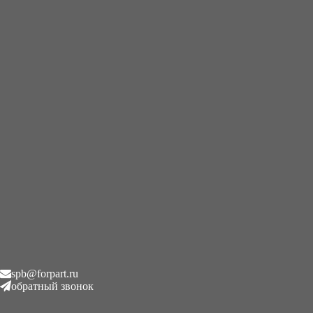
+7 (995) 593-21-20
|
8 (800) 101-78-21
Главная
/
Редукторы хода
/
Редуктор хода гидромотор NACHI
PHV 390 53 1T 9766B SANY 35 U
Редуктор хода гидромотор
NACHI PHV 390 53 1T 9766B
SANY 35 U
₽
1.00
Описание
spb@forpart.ru
обратный звонок
Описание