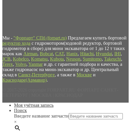
Мы -
"Форпарт" СПб (forpart.ru)
Предлагаем купить бортовой
редуктор хода
с гидромотором(ходовой редуктор, бортовой
гидромотор в сборе) для мини экскаватора от 1 до 12 т таких
марок как
Airman
,
Bobcat
,
CAT
,
Hanix
,
Hitachi
,
Hyundai
,
IHI
,
JCB
,
Kobelco
,
Komatsu
,
Kubota
,
Neuson
,
Sumitomo
,
Takeuchi
,
Terex
,
Volvo
,
Yanmar
и др. с гарантией подбора и качества, а
также гидронасос на мини-экскаватор и др. Центральный
склад в
Санкт-Петербурге
, а также в
Москве
и
Краснодаре(Армавир)
.
© 2017-2026 copyright FORPART.RU ФОРПАРТ САНКТ-
ПЕТЕРБУРГ | МОСКВА | КРАСНОДАР
Моя учётная запись
Поиск
Введите название запчасти
×