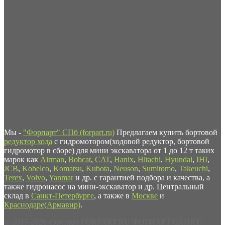
Мы -
"Форпарт" СПб (forpart.ru)
Предлагаем купить бортовой
редуктор хода
с гидромотором(ходовой редуктор, бортовой
гидромотор в сборе) для мини экскаватора от 1 до 12 т таких
марок как
Airman
,
Bobcat
,
CAT
,
Hanix
,
Hitachi
,
Hyundai
,
IHI
,
JCB
,
Kobelco
,
Komatsu
,
Kubota
,
Neuson
,
Sumitomo
,
Takeuchi
,
Terex
,
Volvo
,
Yanmar
и др. с гарантией подбора и качества, а
также гидронасос на мини-экскаватор и др. Центральный
склад в
Санкт-Петербурге
, а также в
Москве
и
Краснодаре(Армавир)
.
© 2017-2026 copyright FORPART.RU ФОРПАРТ САНКТ-