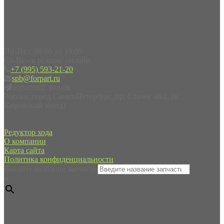
Пн-Пт с 09:00 до 19:00
Сб-Вс - в режиме онлайн
+7 (995) 593-21-20
spb@forpart.ru
обратный звонок
Россия, город Санкт-Петербург, пр. Стачек 48/2, (м.
Кировский завод)
Редуктор хода
О компании
Карта сайта
Политика конфиденциальности
Введите название запчасти
×