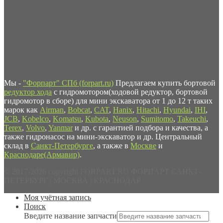
Мы -
"Форпарт" СПб (forpart.ru)
Предлагаем купить бортовой
редуктор хода
с гидромотором(ходовой редуктор, бортовой
гидромотор в сборе) для мини экскаватора от 1 до 12 т таких
марок как
Airman
,
Bobcat
,
CAT
,
Hanix
,
Hitachi
,
Hyundai
,
IHI
,
JCB
,
Kobelco
,
Komatsu
,
Kubota
,
Neuson
,
Sumitomo
,
Takeuchi
,
Terex
,
Volvo
,
Yanmar
и др. с гарантией подбора и качества, а
также гидронасос на мини-экскаватор и др. Центральный
склад в
Санкт-Петербурге
, а также в
Москве
и
Краснодаре(Армавир)
.
© 2017-2026 copyright FORPART.RU ФОРПАРТ САНКТ-
ПЕТЕРБУРГ | МОСКВА | КРАСНОДАР
Моя учётная запись
Поиск
Введите название запчасти