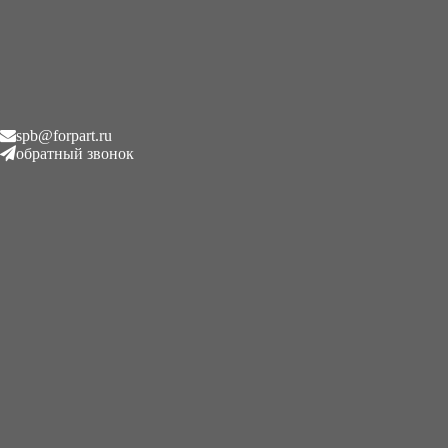
spb@forpart.ru
обратный звонок
+7 (995) 593 2120 | Питер | forpart.ru | 7 дней в неделю | spb@forpart.ru
Гидронасос на миниэкскаватор гидравлический насос
(основной насос гидравлика)
В наличии и под заказ.
Санкт-Петербург — самовывоз, бесплатная отправка по РФ.