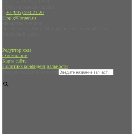
Пн-Пт с 09:00 до 19:00
Сб-Вс - в режиме онлайн
+7 (995) 593-21-20
spb@forpart.ru
обратный звонок
Россия, город Санкт-Петербург, пр. Стачек 48/2, (м.
Кировский завод)
Редуктор хода
О компании
Карта сайта
Политика конфиденциальности
Введите название запчасти
×