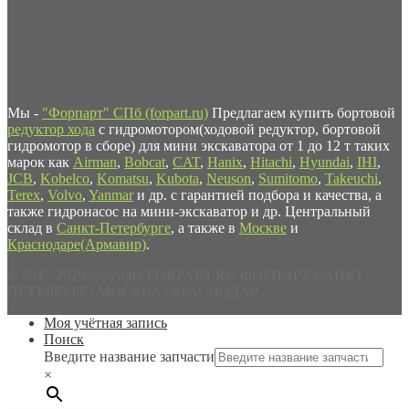
Мы -
"Форпарт" СПб (forpart.ru)
Предлагаем купить бортовой
редуктор хода
с гидромотором(ходовой редуктор, бортовой
гидромотор в сборе) для мини экскаватора от 1 до 12 т таких
марок как
Airman
,
Bobcat
,
CAT
,
Hanix
,
Hitachi
,
Hyundai
,
IHI
,
JCB
,
Kobelco
,
Komatsu
,
Kubota
,
Neuson
,
Sumitomo
,
Takeuchi
,
Terex
,
Volvo
,
Yanmar
и др. с гарантией подбора и качества, а
также гидронасос на мини-экскаватор и др. Центральный
склад в
Санкт-Петербурге
, а также в
Москве
и
Краснодаре(Армавир)
.
© 2017-2026 copyright FORPART.RU ФОРПАРТ САНКТ-
ПЕТЕРБУРГ | МОСКВА | КРАСНОДАР
Моя учётная запись
Поиск
Введите название запчасти
×