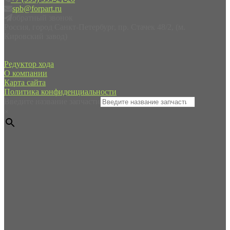
spb@forpart.ru
обратный звонок
Россия, город Санкт-Петербург, пр. Стачек 48/2, (м.
Кировский завод)
Редуктор хода
О компании
Карта сайта
Политика конфиденциальности
Введите название запчасти
×