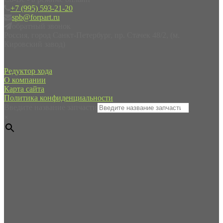
+7 (995) 593-21-20
spb@forpart.ru
обратный звонок
Россия, город Санкт-Петербург, пр. Стачек 48/2, (м.
Кировский завод)
Редуктор хода
О компании
Карта сайта
Политика конфиденциальности
Введите название запчасти
×