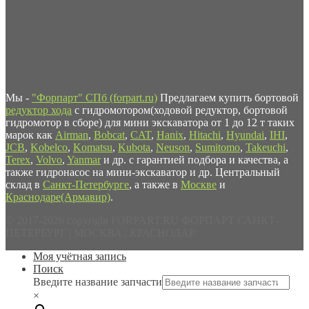
Мы -
"Форпарт" СПб (forpart.ru)
Предлагаем купить бортовой
редуктор хода
с гидромотором(ходовой редуктор, бортовой
гидромотор в сборе) для мини экскаватора от 1 до 12 т таких
марок как
Airman
,
Bobcat
,
CAT
,
Hanix
,
Hitachi
,
Hyundai
,
IHI
,
JCB
,
Kobelco
,
Komatsu
,
Kubota
,
Neuson
,
Sumitomo
,
Takeuchi
,
Terex
,
Volvo
,
Yanmar
и др. с гарантией подбора и качества, а
также гидронасос на мини-экскаватор и др. Центральный
склад в
Санкт-Петербурге
, а также в
Москве
и
Краснодаре(Армавир)
.
© 2017-2026 copyright FORPART.RU ФОРПАРТ САНКТ-
ПЕТЕРБУРГ | МОСКВА | КРАСНОДАР
Моя учётная запись
Поиск
Введите название запчасти
×