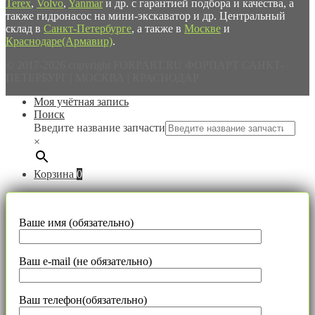
Terex
,
Volvo
,
Yanmar
и др. с гарантией подбора и качества, а
также гидронасос на мини-экскаватор и др. Центральный
склад в
Санкт-Петербурге
, а также в
Москве
и
Краснодаре(Армавир)
.
© 2017-2026 copyright FORPART.RU ФОРПАРТ САНКТ-
ПЕТЕРБУРГ | МОСКВА | КРАСНОДАР
Моя учётная запись
Поиск
Введите название запчасти
×
Корзина
0
Ваше имя (обязательно)
Ваш e-mail (не обязательно)
Ваш телефон(обязательно)