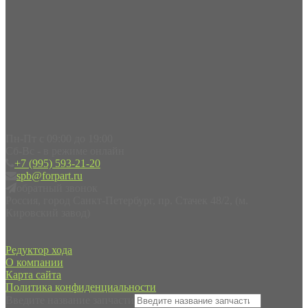
Пн-Пт с 09:00 до 19:00
Сб-Вс - в режиме онлайн
+7 (995) 593-21-20
spb@forpart.ru
обратный звонок
Россия, город Санкт-Петербург, пр. Стачек 48/2, (м.
Кировский завод)
Редуктор хода
О компании
Карта сайта
Политика конфиденциальности
Введите название запчасти