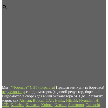
×
Мы -
"Форпарт" СПб (forpart.ru)
Предлагаем купить бортовой
редуктор хода
с гидромотором(ходовой редуктор, бортовой
гидромотор в сборе) для мини экскаватора от 1 до 12 т таких
марок как
Airman
,
Bobcat
,
CAT
,
Hanix
,
Hitachi
,
Hyundai
,
IHI
,
JCB
,
Kobelco
,
Komatsu
,
Kubota
,
Neuson
,
Sumitomo
,
Takeuchi
,