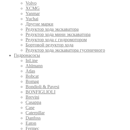
Volvo
XCMG
Yanmar
Yuchai
Другие марки
Редуктор хода экскаватора
Редуктор хода мини экскаватора
Редуктор хода с гидромотором
Бортовой редуктор хода
Редуктор хода экскаватора гусеничного
Гидронасосы
InLine
Ahlmann
Atlas
Bobcat
Bomag
Bondioli & Pavesi
BONFIGLIOLI
Brevini
Casappa
Case
Caterpillar
Danfoss
Eaton
Fermec