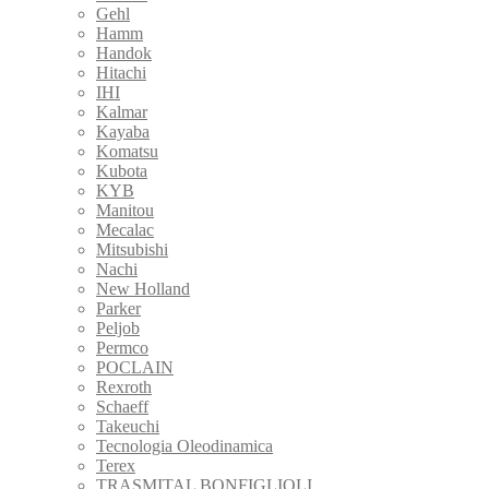
Gehl
Hamm
Handok
Hitachi
IHI
Kalmar
Kayaba
Komatsu
Kubota
KYB
Manitou
Mecalac
Mitsubishi
Nachi
New Holland
Parker
Peljob
Permco
POCLAIN
Rexroth
Schaeff
Takeuchi
Tecnologia Oleodinamica
Terex
TRASMITAL BONFIGLIOLI