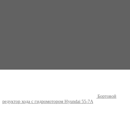
Бортовой
редуктор хода с гидромотором Hyundai 55-7A