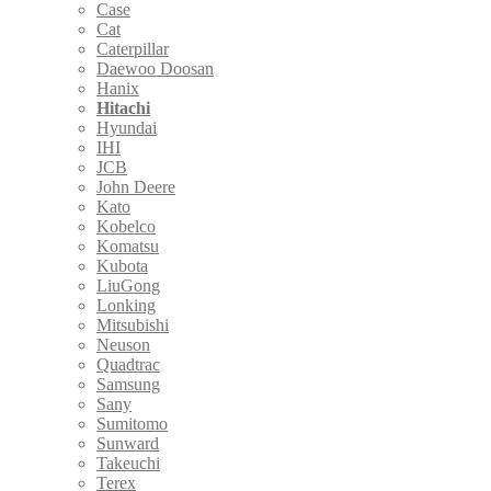
Case
Cat
Caterpillar
Daewoo Doosan
Hanix
Hitachi
Hyundai
IHI
JCB
John Deere
Kato
Kobelco
Komatsu
Kubota
LiuGong
Lonking
Mitsubishi
Neuson
Quadtrac
Samsung
Sany
Sumitomo
Sunward
Takeuchi
Terex