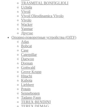
TRASMITAL BONFIGLIOLI
Uchida
Vivoil
Vivoil Oleodinamica Vivolo
Vivolo
Wacker
Yanmar
Другие
Опорно-поворотные устройства (ОПУ)
Atlas
Bobcat
Case
Caterpillar
Daewoo
Doosan
Gottwald
Grove Krupp
Hitachi
Kubota
Liebherr
Potain
Sennebogen
Tadano Faun
TEREX BENDINI
TEREX DEMAG