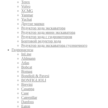
Terex
Volvo
XCMG
Yanmar
Yuchai
Другие марки
Редуктор хода экскаватора
Редуктор хода мини экскаватора
Редуктор хода с гидромотором
Бортовой редуктор хода
Редуктор хода экскаватора гусеничного
Гидронасосы
InLine
Ahlmann
Atlas
Bobcat
Bomag
Bondioli & Pavesi
BONFIGLIOLI
Brevini
Casappa
Case
Caterpillar
Danfoss
Eaton