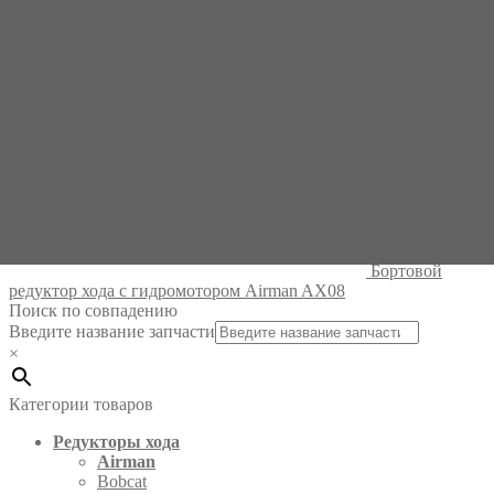
Бортовой
редуктор хода с гидромотором Airman AX08
Поиск по совпадению
Введите название запчасти
×
Категории товаров
Редукторы хода
Airman
Bobcat