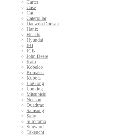
Carter
Case
Cat
Caterpillar
Daewoo Doosan
Hanix
Hitachi
Hyundai
IHI
JCB
John Deere
Kato
Kobelco
Komatsu
Kubota
LiuGong
Lonking
Mitsubishi
Neuson
Quadtrac
Samsung
Sany
Sumitomo
Sunward
Takeuchi