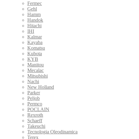
Fermec
Gehl
Hamm
Handok
Hitachi
IHI
Kalmar
Kayaba
Komatsu
Kubota
KYB
Manitou
Mecalac
Mitsubishi
Nachi
New Holland
Parker
Peljob
Permco
POCLAIN
Rexroth
Schaeff
Takeuchi
Tecnologia Oleodinamica
Terex