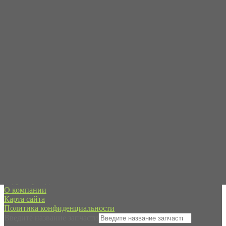
Пн-Пт с 09:00 до 19:00
Сб-Вс - в режиме онлайн
+7 (995) 593-21-20
spb@forpart.ru
обратный звонок
Россия, город Санкт-Петербург, пр. Стачек 48/2, (м.
Кировский завод)
Редуктор хода
О компании
Карта сайта
Политика конфиденциальности
Введите название запчасти