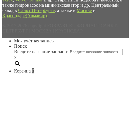
также гидронасос на мини-экскаватор и др. Центральный
склад в
Санкт-Петербурге
, а также в
Москве
и
Краснодаре(Армавир)
.
© 2017-2026 copyright FORPART.RU ФОРПАРТ САНКТ-
ПЕТЕРБУРГ | МОСКВА | КРАСНОДАР
Моя учётная запись
Поиск
Введите название запчасти
×
Корзина
0