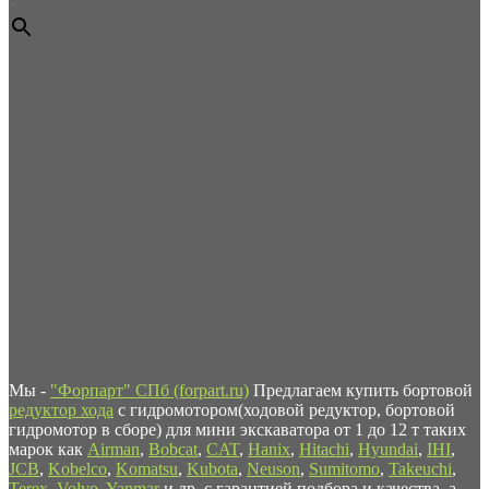
×
Мы -
"Форпарт" СПб (forpart.ru)
Предлагаем купить бортовой
редуктор хода
с гидромотором(ходовой редуктор, бортовой
гидромотор в сборе) для мини экскаватора от 1 до 12 т таких
марок как
Airman
,
Bobcat
,
CAT
,
Hanix
,
Hitachi
,
Hyundai
,
IHI
,
JCB
,
Kobelco
,
Komatsu
,
Kubota
,
Neuson
,
Sumitomo
,
Takeuchi
,
Terex
,
Volvo
,
Yanmar
и др. с гарантией подбора и качества, а