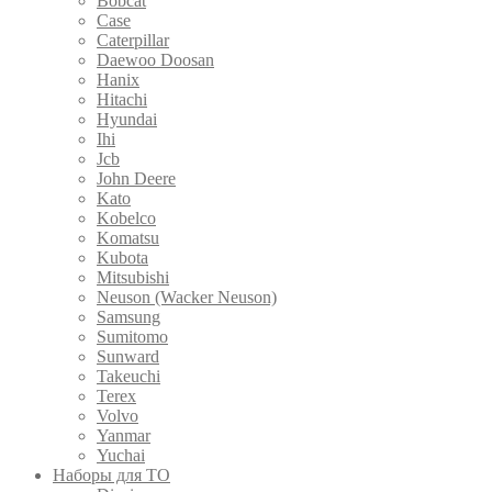
Bobcat
Case
Caterpillar
Daewoo Doosan
Hanix
Hitachi
Hyundai
Ihi
Jcb
John Deere
Kato
Kobelco
Komatsu
Kubota
Mitsubishi
Neuson (Wacker Neuson)
Samsung
Sumitomo
Sunward
Takeuchi
Terex
Volvo
Yanmar
Yuchai
Наборы для ТО