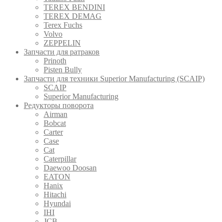
TEREX BENDINI
TEREX DEMAG
Terex Fuchs
Volvo
ZEPPELIN
Запчасти для ратраков
Prinoth
Pistеn Вully
Запчасти для техники Superior Manufacturing (SCAIP)
SCAIP
Superior Manufacturing
Редукторы поворота
Airman
Bobcat
Carter
Case
Cat
Caterpillar
Daewoo Doosan
EATON
Hanix
Hitachi
Hyundai
IHI
JCB