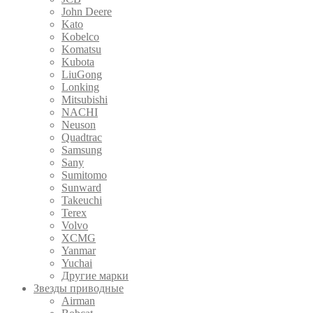
John Deere
Kato
Kobelco
Komatsu
Kubota
LiuGong
Lonking
Mitsubishi
NACHI
Neuson
Quadtrac
Samsung
Sany
Sumitomo
Sunward
Takeuchi
Terex
Volvo
XCMG
Yanmar
Yuchai
Другие марки
Звезды приводные
Airman