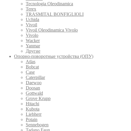
Tecnologia Oleodinamica
Terex
TRASMITAL BONFIGLIOLI
Uchida
Vivoil
Vivoil Oleodinamica Vivolo
Vivolo
Wacker
Yanmar
Другие
Опорно-поворотные устройства (ОПУ)
Atlas
Bobcat
Case
Caterpillar
Daewoo
Doosan
Gottwald
Grove Krupp
Hitachi
Kubota
Liebherr
Potain
Sennebogen
Tadano Faun