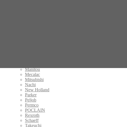
Danfoss
Eaton
Fermec
Gehl
Hamm
Handok
Hitachi
IHI
Kalmar
Kayaba
Komatsu
Kubota
KYB
Manitou
Mecalac
Mitsubishi
Nachi
New Holland
Parker
Peljob
Permco
POCLAIN
Rexroth
Schaeff
Takeuchi