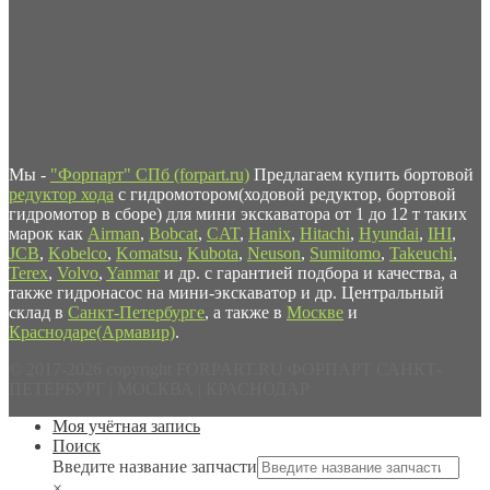
Мы -
"Форпарт" СПб (forpart.ru)
Предлагаем купить бортовой
редуктор хода
с гидромотором(ходовой редуктор, бортовой
гидромотор в сборе) для мини экскаватора от 1 до 12 т таких
марок как
Airman
,
Bobcat
,
CAT
,
Hanix
,
Hitachi
,
Hyundai
,
IHI
,
JCB
,
Kobelco
,
Komatsu
,
Kubota
,
Neuson
,
Sumitomo
,
Takeuchi
,
Terex
,
Volvo
,
Yanmar
и др. с гарантией подбора и качества, а
также гидронасос на мини-экскаватор и др. Центральный
склад в
Санкт-Петербурге
, а также в
Москве
и
Краснодаре(Армавир)
.
© 2017-2026 copyright FORPART.RU ФОРПАРТ САНКТ-
ПЕТЕРБУРГ | МОСКВА | КРАСНОДАР
Моя учётная запись
Поиск
Введите название запчасти
×