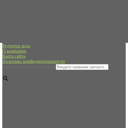
Сб-Вс - в режиме онлайн
+7 (995) 593-21-20
spb@forpart.ru
обратный звонок
Россия, город Санкт-Петербург, пр. Стачек 48/2, (м.
Кировский завод)
Редуктор хода
О компании
Карта сайта
Политика конфиденциальности
Введите название запчасти
×