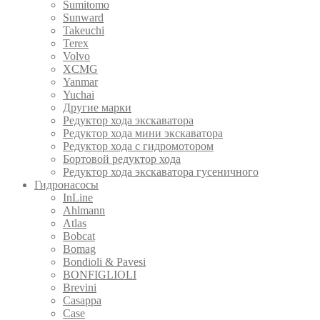
Sumitomo
Sunward
Takeuchi
Terex
Volvo
XCMG
Yanmar
Yuchai
Другие марки
Редуктор хода экскаватора
Редуктор хода мини экскаватора
Редуктор хода с гидромотором
Бортовой редуктор хода
Редуктор хода экскаватора гусеничного
Гидронасосы
InLine
Ahlmann
Atlas
Bobcat
Bomag
Bondioli & Pavesi
BONFIGLIOLI
Brevini
Casappa
Case