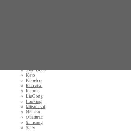
Редукторы хода
Airman
Bobcat
Carter
Case
Cat
Caterpillar
Daewoo Doosan
Hanix
Hitachi
Hyundai
IHI
JCB
John Deere
Kato
Kobelco
Komatsu
Kubota
LiuGong
Lonking
Mitsubishi
Neuson
Quadtrac
Samsung
Sany