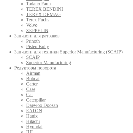
Tadano Faun
TEREX BENDINI
TEREX DEMAG
Terex Fuchs
Volvo
ZEPPELIN
Запчасти для ратраков
Prinoth
Pistеn Вully
Запчасти для техники Superior Manufacturing (SCAIP)
SCAIP
Superior Manufacturing
Редукторы поворота
Airman
Bobcat
Carter
Case
Cat
Caterpillar
Daewoo Doosan
EATON
Hanix
Hitachi
Hyundai
IHI