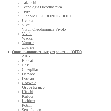
Takeuchi
Tecnologia Oleodinamica
Terex
TRASMITAL BONFIGLIOLI
Uchida
Vivoil
Vivoil Oleodinamica Vivolo
Vivolo
Wacker
Yanmar
Другие
Опорно-поворотные устройства (ОПУ)
Atlas
Bobcat
Case
Caterpillar
Daewoo
Doosan
Gottwald
Grove Krupp
Hitachi
Kubota
Liebherr
Potain
Sennebogen