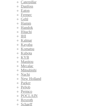
Caterpillar
Danfoss
Eaton
Fermec
Gehl
Hamm
Handok
Hitachi
IHI
Kalmar
Kayaba
Komatsu
Kubota
KYB
Manitou
Mecalac
Mitsubishi
Nachi
New Holland
Parker
Peljob
Permco
POCLAIN
Rexroth
Schaeff