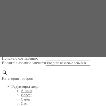
Редуктор хода
бортовой гидромотор хода Hanix H36 c Ханикс (Nabtesco
GM04VA A 12 21 3 MSP05009)
Поиск по совпадению
Введите название запчасти
×
Категории товаров
Редукторы хода
Airman
Bobcat
Carter
Case