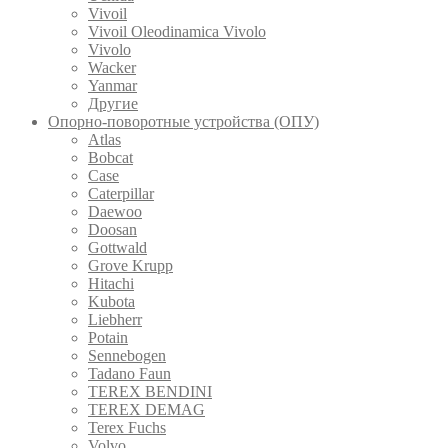
Vivoil
Vivoil Oleodinamica Vivolo
Vivolo
Wacker
Yanmar
Другие
Опорно-поворотные устройства (ОПУ)
Atlas
Bobcat
Case
Caterpillar
Daewoo
Doosan
Gottwald
Grove Krupp
Hitachi
Kubota
Liebherr
Potain
Sennebogen
Tadano Faun
TEREX BENDINI
TEREX DEMAG
Terex Fuchs
Volvo