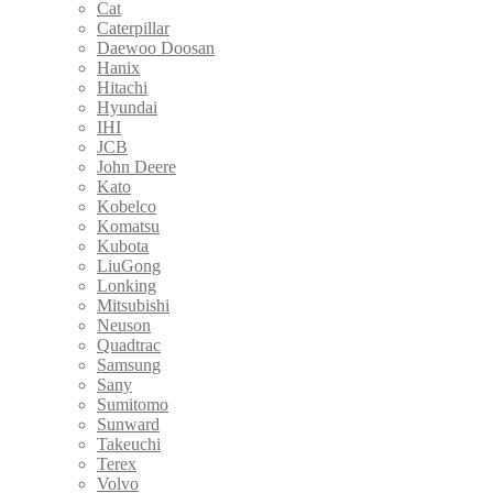
Cat
Caterpillar
Daewoo Doosan
Hanix
Hitachi
Hyundai
IHI
JCB
John Deere
Kato
Kobelco
Komatsu
Kubota
LiuGong
Lonking
Mitsubishi
Neuson
Quadtrac
Samsung
Sany
Sumitomo
Sunward
Takeuchi
Terex
Volvo