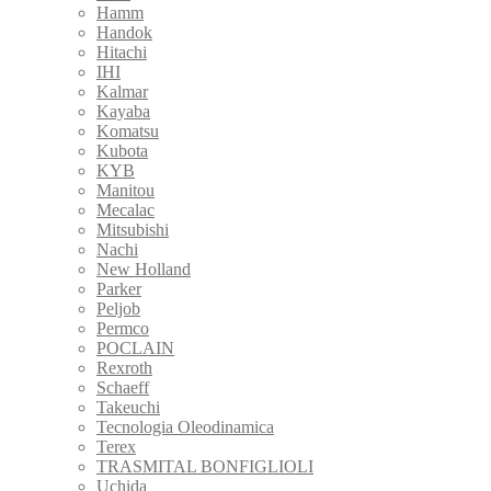
Hamm
Handok
Hitachi
IHI
Kalmar
Kayaba
Komatsu
Kubota
KYB
Manitou
Mecalac
Mitsubishi
Nachi
New Holland
Parker
Peljob
Permco
POCLAIN
Rexroth
Schaeff
Takeuchi
Tecnologia Oleodinamica
Terex
TRASMITAL BONFIGLIOLI
Uchida