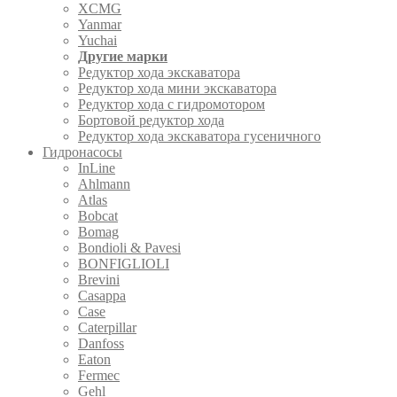
XCMG
Yanmar
Yuchai
Другие марки
Редуктор хода экскаватора
Редуктор хода мини экскаватора
Редуктор хода с гидромотором
Бортовой редуктор хода
Редуктор хода экскаватора гусеничного
Гидронасосы
InLine
Ahlmann
Atlas
Bobcat
Bomag
Bondioli & Pavesi
BONFIGLIOLI
Brevini
Casappa
Case
Caterpillar
Danfoss
Eaton
Fermec
Gehl