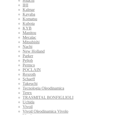
Hitachi
IHI
Kalmar
Kayaba
Komatsu
Kubota
KYB
Manitou
Mecalac
Mitsubishi
Nachi
New Holland
Parker
Peljob
Permco
POCLAIN
Rexroth
Schaeff
Takeuchi
Tecnologia Oleodinamica
Terex
TRASMITAL BONFIGLIOLI
Uchida
Vivoil
Vivoil Oleodinamica Vivolo