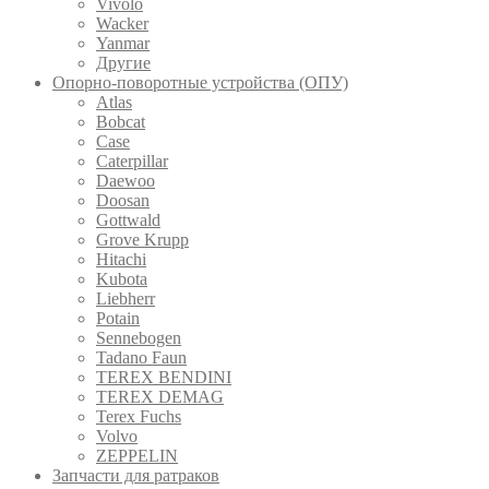
Vivolo
Wacker
Yanmar
Другие
Опорно-поворотные устройства (ОПУ)
Atlas
Bobcat
Case
Caterpillar
Daewoo
Doosan
Gottwald
Grove Krupp
Hitachi
Kubota
Liebherr
Potain
Sennebogen
Tadano Faun
TEREX BENDINI
TEREX DEMAG
Terex Fuchs
Volvo
ZEPPELIN
Запчасти для ратраков