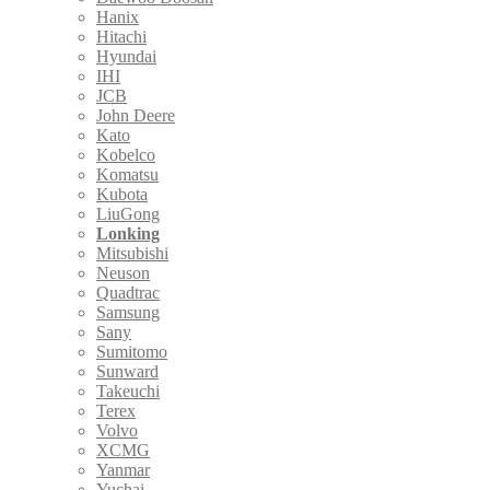
Hanix
Hitachi
Hyundai
IHI
JCB
John Deere
Kato
Kobelco
Komatsu
Kubota
LiuGong
Lonking
Mitsubishi
Neuson
Quadtrac
Samsung
Sany
Sumitomo
Sunward
Takeuchi
Terex
Volvo
XCMG
Yanmar
Yuchai