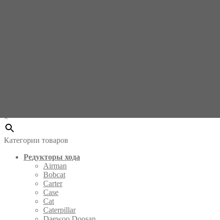
Бортовой
редуктор хода с гидромотором Lonking CDM6080
Поиск по совпадению
Введите название запчасти
×
Категории товаров
Редукторы хода
Airman
Bobcat
Carter
Case
Cat
Caterpillar
Daewoo Doosan