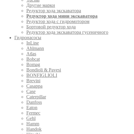
Другие марки
Редуктор хода экскаватора
Редуктор хода мини экскаватора
Редуктор хода с гидромотором
Бортовой редуктор хода
Редуктор хода экскаватора гусеничного
Гидронасосы
InLine
Ahlmann
Atlas
Bobcat
Bomag
Bondioli & Pavesi
BONFIGLIOLI
Brevini
Casappa
Case
Caterpillar
Danfoss
Eaton
Fermec
Gehl
Hamm
Handok