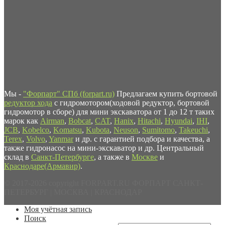
Мы -
"Форпарт" СПб (forpart.ru)
Предлагаем купить бортовой
редуктор хода
с гидромотором(ходовой редуктор, бортовой
гидромотор в сборе) для мини экскаватора от 1 до 12 т таких
марок как
Airman
,
Bobcat
,
CAT
,
Hanix
,
Hitachi
,
Hyundai
,
IHI
,
JCB
,
Kobelco
,
Komatsu
,
Kubota
,
Neuson
,
Sumitomo
,
Takeuchi
,
Terex
,
Volvo
,
Yanmar
и др. с гарантией подбора и качества, а
также гидронасос на мини-экскаватор и др. Центральный
склад в
Санкт-Петербурге
, а также в
Москве
и
Краснодаре(Армавир)
.
© 2017-2026 copyright FORPART.RU ФОРПАРТ САНКТ-
ПЕТЕРБУРГ | МОСКВА | КРАСНОДАР
Моя учётная запись
Поиск