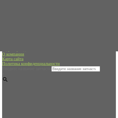
Пн-Пт с 09:00 до 19:00
Сб-Вс - в режиме онлайн
+7 (995) 593-21-20
spb@forpart.ru
обратный звонок
Россия, город Санкт-Петербург, пр. Стачек 48/2, (м.
Кировский завод)
Редуктор хода
О компании
Карта сайта
Политика конфиденциальности
Введите название запчасти
×