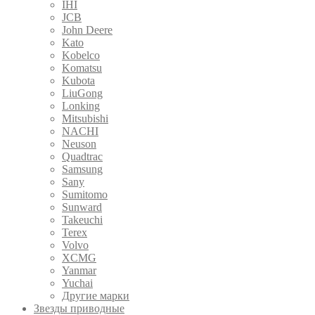
IHI
JCB
John Deere
Kato
Kobelco
Komatsu
Kubota
LiuGong
Lonking
Mitsubishi
NACHI
Neuson
Quadtrac
Samsung
Sany
Sumitomo
Sunward
Takeuchi
Terex
Volvo
XCMG
Yanmar
Yuchai
Другие марки
Звезды приводные