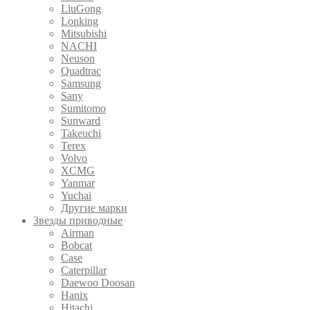
LiuGong
Lonking
Mitsubishi
NACHI
Neuson
Quadtrac
Samsung
Sany
Sumitomo
Sunward
Takeuchi
Terex
Volvo
XCMG
Yanmar
Yuchai
Другие марки
Звезды приводные
Airman
Bobcat
Case
Caterpillar
Daewoo Doosan
Hanix
Hitachi