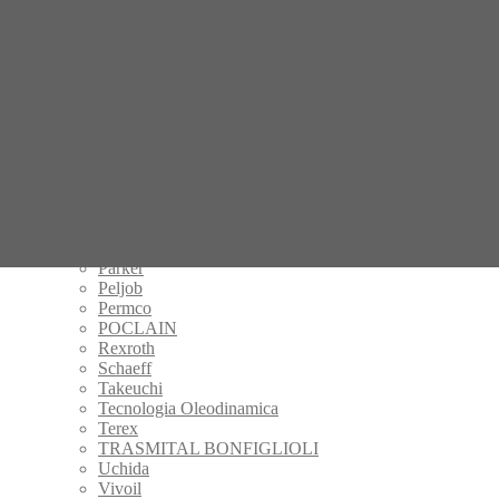
Handok
Hitachi
IHI
Kalmar
Kayaba
Komatsu
Kubota
KYB
Manitou
Mecalac
Mitsubishi
Nachi
New Holland
Parker
Peljob
Permco
POCLAIN
Rexroth
Schaeff
Takeuchi
Tecnologia Oleodinamica
Terex
TRASMITAL BONFIGLIOLI
Uchida
Vivoil