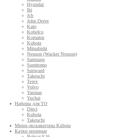
Hyundai
Ihi
Jcb
John Deere
Kato
Kobelco
Komatsu
Kubota
Mitsubishi
Neuson (Wacker Neuson)
Samsung
Sumitomo
Sunward
Takeuchi
Terex
Volvo
Yanmar
Yuchai
Наборы для ТО
Dieci
Kubota
Takeuchi
Мини-экскаваторы Kubota
Катки опорные
Bobcat E26