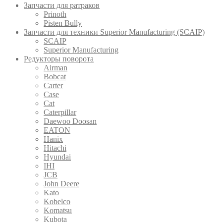
Запчасти для ратраков
Prinoth
Pistеn Вully
Запчасти для техники Superior Manufacturing (SCAIP)
SCAIP
Superior Manufacturing
Редукторы поворота
Airman
Bobcat
Carter
Case
Cat
Caterpillar
Daewoo Doosan
EATON
Hanix
Hitachi
Hyundai
IHI
JCB
John Deere
Kato
Kobelco
Komatsu
Kubota