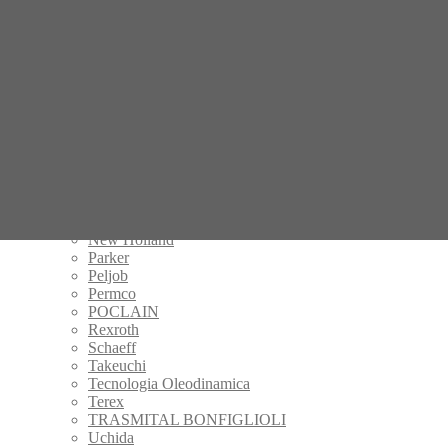
Hamm
Handok
Hitachi
IHI
Kalmar
Kayaba
Komatsu
Kubota
KYB
Manitou
Mecalac
Mitsubishi
Nachi
New Holland
Parker
Peljob
Permco
POCLAIN
Rexroth
Schaeff
Takeuchi
Tecnologia Oleodinamica
Terex
TRASMITAL BONFIGLIOLI
Uchida