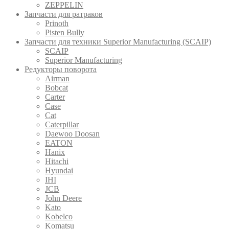
ZEPPELIN
Запчасти для ратраков
Prinoth
Pistеn Вully
Запчасти для техники Superior Manufacturing (SCAIP)
SCAIP
Superior Manufacturing
Редукторы поворота
Airman
Bobcat
Carter
Case
Cat
Caterpillar
Daewoo Doosan
EATON
Hanix
Hitachi
Hyundai
IHI
JCB
John Deere
Kato
Kobelco
Komatsu