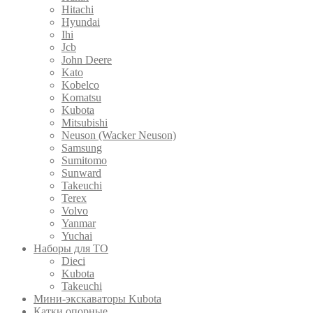
Hitachi
Hyundai
Ihi
Jcb
John Deere
Kato
Kobelco
Komatsu
Kubota
Mitsubishi
Neuson (Wacker Neuson)
Samsung
Sumitomo
Sunward
Takeuchi
Terex
Volvo
Yanmar
Yuchai
Наборы для ТО
Dieci
Kubota
Takeuchi
Мини-экскаваторы Kubota
Катки опорные