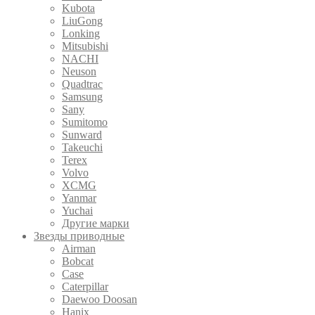
Kubota
LiuGong
Lonking
Mitsubishi
NACHI
Neuson
Quadtrac
Samsung
Sany
Sumitomo
Sunward
Takeuchi
Terex
Volvo
XCMG
Yanmar
Yuchai
Другие марки
Звезды приводные
Airman
Bobcat
Case
Caterpillar
Daewoo Doosan
Hanix