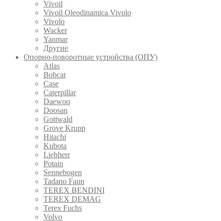
Vivoil
Vivoil Oleodinamica Vivolo
Vivolo
Wacker
Yanmar
Другие
Опорно-поворотные устройства (ОПУ)
Atlas
Bobcat
Case
Caterpillar
Daewoo
Doosan
Gottwald
Grove Krupp
Hitachi
Kubota
Liebherr
Potain
Sennebogen
Tadano Faun
TEREX BENDINI
TEREX DEMAG
Terex Fuchs
Volvo