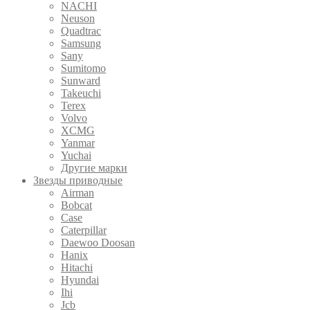
NACHI
Neuson
Quadtrac
Samsung
Sany
Sumitomo
Sunward
Takeuchi
Terex
Volvo
XCMG
Yanmar
Yuchai
Другие марки
Звезды приводные
Airman
Bobcat
Case
Caterpillar
Daewoo Doosan
Hanix
Hitachi
Hyundai
Ihi
Jcb