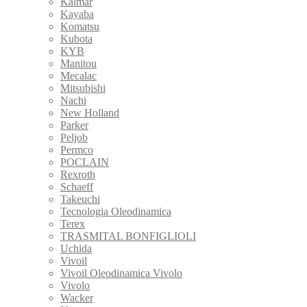
Kalmar
Kayaba
Komatsu
Kubota
KYB
Manitou
Mecalac
Mitsubishi
Nachi
New Holland
Parker
Peljob
Permco
POCLAIN
Rexroth
Schaeff
Takeuchi
Tecnologia Oleodinamica
Terex
TRASMITAL BONFIGLIOLI
Uchida
Vivoil
Vivoil Oleodinamica Vivolo
Vivolo
Wacker