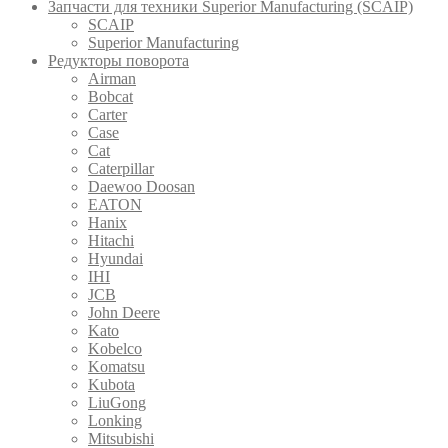
Запчасти для техники Superior Manufacturing (SCAIP)
SCAIP
Superior Manufacturing
Редукторы поворота
Airman
Bobcat
Carter
Case
Cat
Caterpillar
Daewoo Doosan
EATON
Hanix
Hitachi
Hyundai
IHI
JCB
John Deere
Kato
Kobelco
Komatsu
Kubota
LiuGong
Lonking
Mitsubishi