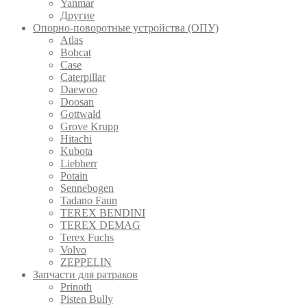
Yanmar
Другие
Опорно-поворотные устройства (ОПУ)
Atlas
Bobcat
Case
Caterpillar
Daewoo
Doosan
Gottwald
Grove Krupp
Hitachi
Kubota
Liebherr
Potain
Sennebogen
Tadano Faun
TEREX BENDINI
TEREX DEMAG
Terex Fuchs
Volvo
ZEPPELIN
Запчасти для ратраков
Prinoth
Pistеn Вully