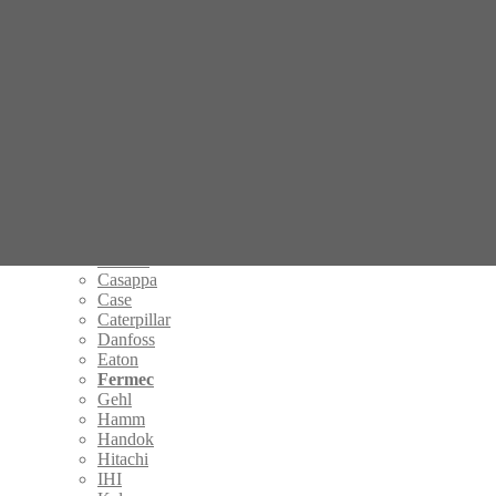
Редуктор хода экскаватора
Редуктор хода мини экскаватора
Редуктор хода с гидромотором
Бортовой редуктор хода
Редуктор хода экскаватора гусеничного
Гидронасосы
InLine
Ahlmann
Atlas
Bobcat
Bomag
Bondioli & Pavesi
BONFIGLIOLI
Brevini
Casappa
Case
Caterpillar
Danfoss
Eaton
Fermec
Gehl
Hamm
Handok
Hitachi
IHI