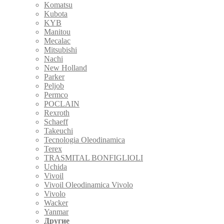
Komatsu
Kubota
KYB
Manitou
Mecalac
Mitsubishi
Nachi
New Holland
Parker
Peljob
Permco
POCLAIN
Rexroth
Schaeff
Takeuchi
Tecnologia Oleodinamica
Terex
TRASMITAL BONFIGLIOLI
Uchida
Vivoil
Vivoil Oleodinamica Vivolo
Vivolo
Wacker
Yanmar
Другие