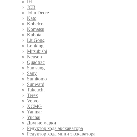
IHI
JCB
John Deere
Kato
Kobelco
Komatsu
Kubota
LiuGong
Lonking
Mitsubishi
Neuson
Quadtrac
Samsung
Sany
Sumitomo
Sunward
Takeuchi
Terex
Volvo
XCMG
Yanmar
Yuchai
Другие марки
Редуктор хода экскаватора
Редуктор хода мини экскаватора