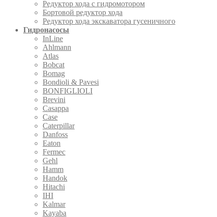
Редуктор хода с гидромотором
Бортовой редуктор хода
Редуктор хода экскаватора гусеничного
Гидронасосы
InLine
Ahlmann
Atlas
Bobcat
Bomag
Bondioli & Pavesi
BONFIGLIOLI
Brevini
Casappa
Case
Caterpillar
Danfoss
Eaton
Fermec
Gehl
Hamm
Handok
Hitachi
IHI
Kalmar
Kayaba