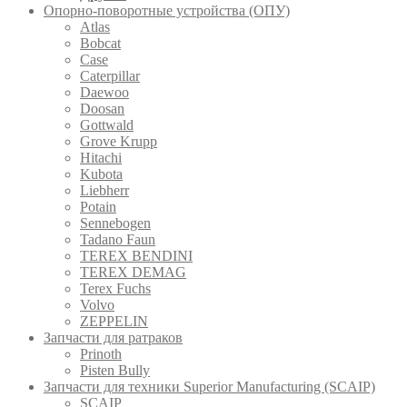
Опорно-поворотные устройства (ОПУ)
Atlas
Bobcat
Case
Caterpillar
Daewoo
Doosan
Gottwald
Grove Krupp
Hitachi
Kubota
Liebherr
Potain
Sennebogen
Tadano Faun
TEREX BENDINI
TEREX DEMAG
Terex Fuchs
Volvo
ZEPPELIN
Запчасти для ратраков
Prinoth
Pistеn Вully
Запчасти для техники Superior Manufacturing (SCAIP)
SCAIP