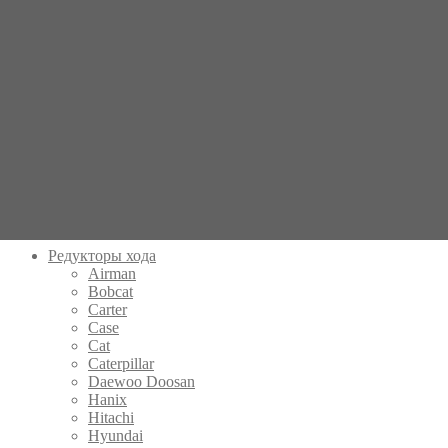
Гидравлический насос AP2d25 915 0
Поиск по совпадению
Введите название запчасти
×
Категории товаров
Редукторы хода
Airman
Bobcat
Carter
Case
Cat
Caterpillar
Daewoo Doosan
Hanix
Hitachi
Hyundai