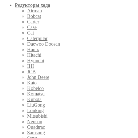
Редукторы хода
Airman
Bobcat
Carter
Case
Cat
Caterpillar
Daewoo Doosan
Hanix
Hitachi
Hyundai
IHI
JCB
John Deere
Kato
Kobelco
Komatsu
Kubota
LiuGong
Lonking
Mitsubishi
Neuson
Quadtrac
Samsung