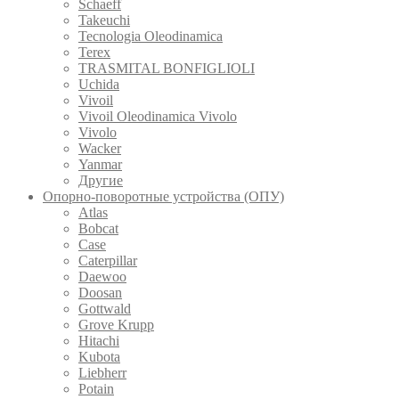
Schaeff
Takeuchi
Tecnologia Oleodinamica
Terex
TRASMITAL BONFIGLIOLI
Uchida
Vivoil
Vivoil Oleodinamica Vivolo
Vivolo
Wacker
Yanmar
Другие
Опорно-поворотные устройства (ОПУ)
Atlas
Bobcat
Case
Caterpillar
Daewoo
Doosan
Gottwald
Grove Krupp
Hitachi
Kubota
Liebherr
Potain