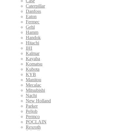
Case
Caterpillar
Danfoss
Eaton
Fermec
Gehl
Hamm
Handok
Hitachi
IHI
Kalmar
Kayaba
Komatsu
Kubota
KYB
Manitou
Mecalac
Mitsubishi
Nachi
New Holland
Parker
Peljob
Permco
POCLAIN
Rexroth