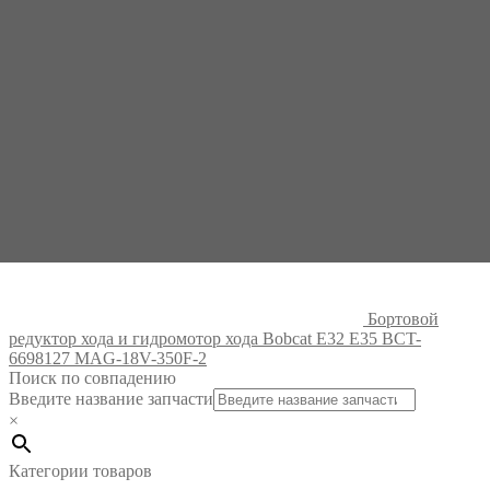
Бортовой
редуктор хода и гидромотор хода Bobcat E32 E35 BCT-
6698127 MAG-18V-350F-2
Поиск по совпадению
Введите название запчасти
×
Категории товаров