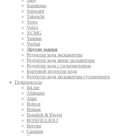
Sany
Sumitomo
Sunward
Takeuchi
Terex
Volvo
XCMG
Yanmar
Yuchai
Другие марки
Редуктор хода экскаватора
Редуктор хода мини экскаватора
Редуктор хода с гидромотором
Бортовой редуктор хода
Редуктор хода экскаватора гусеничного
Гидронасосы
InLine
Ahlmann
Atlas
Bobcat
Bomag
Bondioli & Pavesi
BONFIGLIOLI
Brevini
Casappa