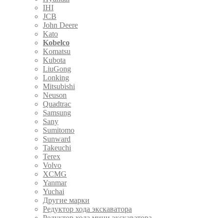
IHI
JCB
John Deere
Kato
Kobelco
Komatsu
Kubota
LiuGong
Lonking
Mitsubishi
Neuson
Quadtrac
Samsung
Sany
Sumitomo
Sunward
Takeuchi
Terex
Volvo
XCMG
Yanmar
Yuchai
Другие марки
Редуктор хода экскаватора
Редуктор хода мини экскаватора