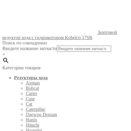
Бортовой
редуктор хода с гидромотором Kobelco 17SR
Поиск по совпадению
Введите название запчасти
×
Категории товаров
Редукторы хода
Airman
Bobcat
Carter
Case
Cat
Caterpillar
Daewoo Doosan
Hanix
Hitachi
Hyundai