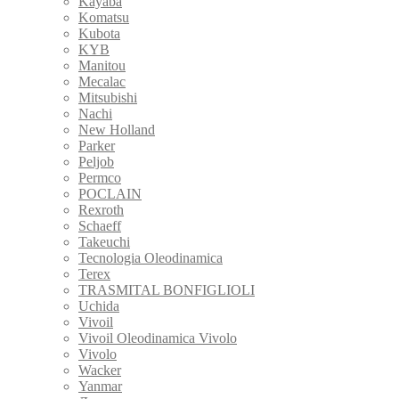
Kayaba
Komatsu
Kubota
KYB
Manitou
Mecalac
Mitsubishi
Nachi
New Holland
Parker
Peljob
Permco
POCLAIN
Rexroth
Schaeff
Takeuchi
Tecnologia Oleodinamica
Terex
TRASMITAL BONFIGLIOLI
Uchida
Vivoil
Vivoil Oleodinamica Vivolo
Vivolo
Wacker
Yanmar