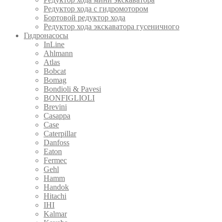
Редуктор хода с гидромотором
Бортовой редуктор хода
Редуктор хода экскаватора гусеничного
Гидронасосы
InLine
Ahlmann
Atlas
Bobcat
Bomag
Bondioli & Pavesi
BONFIGLIOLI
Brevini
Casappa
Case
Caterpillar
Danfoss
Eaton
Fermec
Gehl
Hamm
Handok
Hitachi
IHI
Kalmar