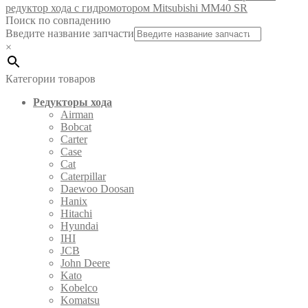
редуктор хода с гидромотором Mitsubishi MM40 SR
Поиск по совпадению
Введите название запчасти
×
Категории товаров
Редукторы хода
Airman
Bobcat
Carter
Case
Cat
Caterpillar
Daewoo Doosan
Hanix
Hitachi
Hyundai
IHI
JCB
John Deere
Kato
Kobelco
Komatsu