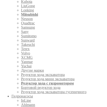
Kubota
LiuGong
Lonking
Mitsubishi
Neuson
Quadtrac
Samsung
Sany
Sumitomo
Sunward
Takeuchi
Terex
Volvo
XCMG
Yanmar
Yuchai
Другие марки
Редуктор хода экскаватора
Редуктор хода мини экскаватора
Редуктор хода с гидромотором
Бортовой редуктор хода
Редуктор хода экскаватора гусеничного
Гидронасосы
InLine
Ahlmann