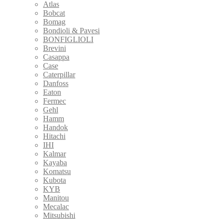
Atlas
Bobcat
Bomag
Bondioli & Pavesi
BONFIGLIOLI
Brevini
Casappa
Case
Caterpillar
Danfoss
Eaton
Fermec
Gehl
Hamm
Handok
Hitachi
IHI
Kalmar
Kayaba
Komatsu
Kubota
KYB
Manitou
Mecalac
Mitsubishi