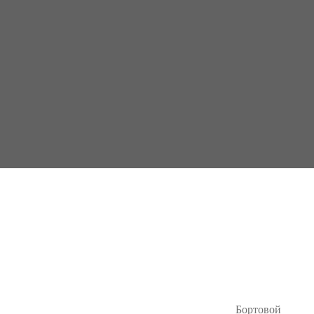
Бортовой
редуктор хода с гидромотором Mitsubishi MM30 SR 3
Бортовой