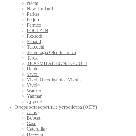
Nachi
New Holland
Parker
Peljob
Permco
POCLAIN
Rexroth
Schaeff
Takeuchi
Tecnologia Oleodinamica
Terex
TRASMITAL BONFIGLIOLI
Uchida
Vivoil
Vivoil Oleodinamica Vivolo
Vivolo
Wacker
Yanmar
Другие
Опорно-поворотные устройства (ОПУ)
Atlas
Bobcat
Case
Caterpillar
Daewoo