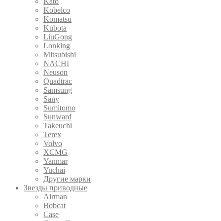
Kato
Kobelco
Komatsu
Kubota
LiuGong
Lonking
Mitsubishi
NACHI
Neuson
Quadtrac
Samsung
Sany
Sumitomo
Sunward
Takeuchi
Terex
Volvo
XCMG
Yanmar
Yuchai
Другие марки
Звезды приводные
Airman
Bobcat
Case