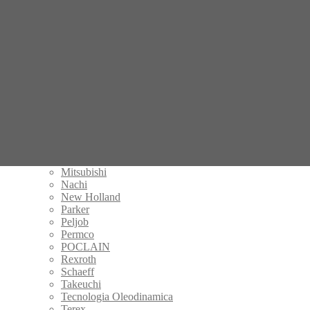
Fermec
Gehl
Hamm
Handok
Hitachi
IHI
Kalmar
Kayaba
Komatsu
Kubota
KYB
Manitou
Mecalac
Mitsubishi
Nachi
New Holland
Parker
Peljob
Permco
POCLAIN
Rexroth
Schaeff
Takeuchi
Tecnologia Oleodinamica
Terex