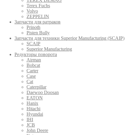
TEREX DEMAG
Terex Fuchs
Volvo
ZEPPELIN
Запчасти для ратраков
Prinoth
Pistеn Вully
Запчасти для техники Superior Manufacturing (SCAIP)
SCAIP
Superior Manufacturing
Редукторы поворота
Airman
Bobcat
Carter
Case
Cat
Caterpillar
Daewoo Doosan
EATON
Hanix
Hitachi
Hyundai
IHI
JCB
John Deere