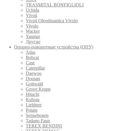
TRASMITAL BONFIGLIOLI
Uchida
Vivoil
Vivoil Oleodinamica Vivolo
Vivolo
Wacker
Yanmar
Другие
Опорно-поворотные устройства (ОПУ)
Atlas
Bobcat
Case
Caterpillar
Daewoo
Doosan
Gottwald
Grove Krupp
Hitachi
Kubota
Liebherr
Potain
Sennebogen
Tadano Faun
TEREX BENDINI