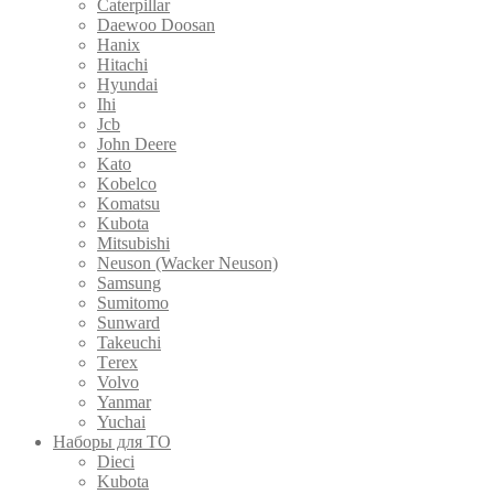
Caterpillar
Daewoo Doosan
Hanix
Hitachi
Hyundai
Ihi
Jcb
John Deere
Kato
Kobelco
Komatsu
Kubota
Mitsubishi
Neuson (Wacker Neuson)
Samsung
Sumitomo
Sunward
Takeuchi
Terex
Volvo
Yanmar
Yuchai
Наборы для ТО
Dieci
Kubota