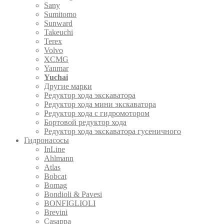
Sany
Sumitomo
Sunward
Takeuchi
Terex
Volvo
XCMG
Yanmar
Yuchai
Другие марки
Редуктор хода экскаватора
Редуктор хода мини экскаватора
Редуктор хода с гидромотором
Бортовой редуктор хода
Редуктор хода экскаватора гусеничного
Гидронасосы
InLine
Ahlmann
Atlas
Bobcat
Bomag
Bondioli & Pavesi
BONFIGLIOLI
Brevini
Casappa