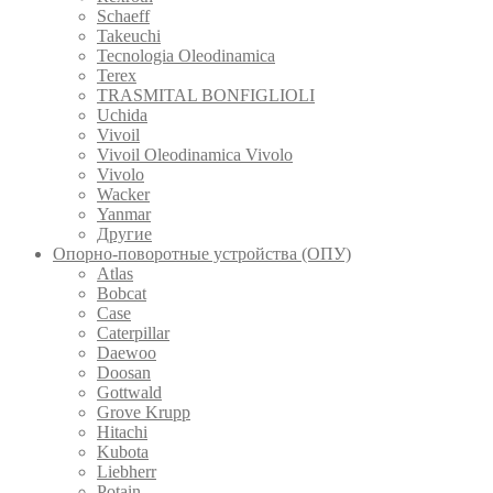
Schaeff
Takeuchi
Tecnologia Oleodinamica
Terex
TRASMITAL BONFIGLIOLI
Uchida
Vivoil
Vivoil Oleodinamica Vivolo
Vivolo
Wacker
Yanmar
Другие
Опорно-поворотные устройства (ОПУ)
Atlas
Bobcat
Case
Caterpillar
Daewoo
Doosan
Gottwald
Grove Krupp
Hitachi
Kubota
Liebherr
Potain