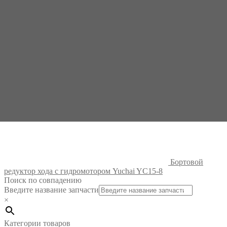
Бортовой
редуктор хода с гидромотором Yuchai YC15-8
Поиск по совпадению
Введите название запчасти
×
Категории товаров