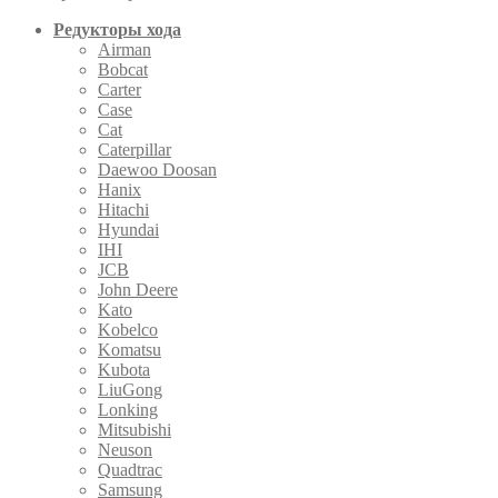
Редукторы хода
Airman
Bobcat
Carter
Case
Cat
Caterpillar
Daewoo Doosan
Hanix
Hitachi
Hyundai
IHI
JCB
John Deere
Kato
Kobelco
Komatsu
Kubota
LiuGong
Lonking
Mitsubishi
Neuson
Quadtrac
Samsung