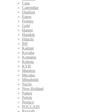
Case
Caterpillar
Danfoss
Eaton
Fermec
Gehl
Hamm
Handok
Hitachi
IHI
Kalmar
Kayaba
Komatsu
Kubota
KYB
Manitou
Mecalac
Mitsubishi
Nachi
New Holland
Parker
Peljob
Permco
POCLAIN
Rexroth