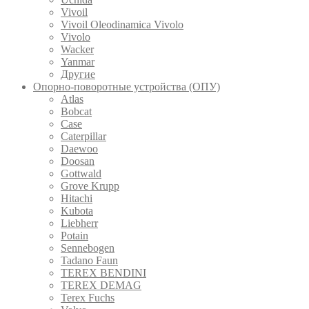
Vivoil
Vivoil Oleodinamica Vivolo
Vivolo
Wacker
Yanmar
Другие
Опорно-поворотные устройства (ОПУ)
Atlas
Bobcat
Case
Caterpillar
Daewoo
Doosan
Gottwald
Grove Krupp
Hitachi
Kubota
Liebherr
Potain
Sennebogen
Tadano Faun
TEREX BENDINI
TEREX DEMAG
Terex Fuchs