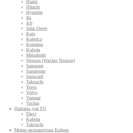
Hanix
Hitachi
Hyundai
Ihi
Jcb
John Deere
Kato
Kobelco
Komatsu
Kubota
Mitsubishi
Neuson (Wacker Neuson)
Samsung
Sumitomo
Sunward
Takeuchi
Terex
Volvo
Yanmar
Yuchai
Наборы для ТО
Dieci
Kubota
Takeuchi
Мини-экскаваторы Kubota