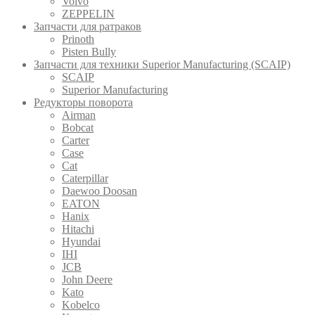
Volvo
ZEPPELIN
Запчасти для ратраков
Prinoth
Pistеn Вully
Запчасти для техники Superior Manufacturing (SCAIP)
SCAIP
Superior Manufacturing
Редукторы поворота
Airman
Bobcat
Carter
Case
Cat
Caterpillar
Daewoo Doosan
EATON
Hanix
Hitachi
Hyundai
IHI
JCB
John Deere
Kato
Kobelco