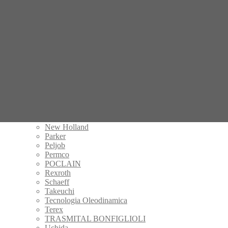
Hamm
Handok
Hitachi
IHI
Kalmar
Kayaba
Komatsu
Kubota
KYB
Manitou
Mecalac
Mitsubishi
Nachi
New Holland
Parker
Peljob
Permco
POCLAIN
Rexroth
Schaeff
Takeuchi
Tecnologia Oleodinamica
Terex
TRASMITAL BONFIGLIOLI
Uchida