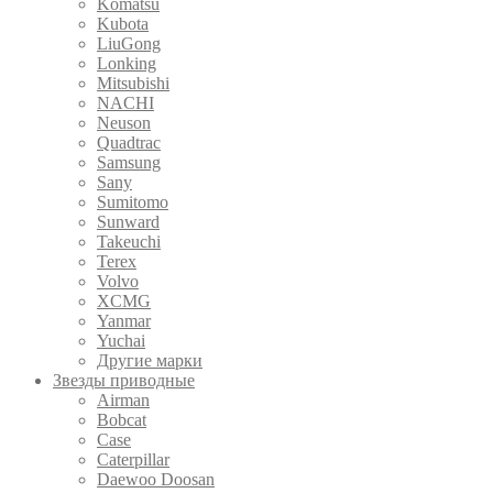
Komatsu
Kubota
LiuGong
Lonking
Mitsubishi
NACHI
Neuson
Quadtrac
Samsung
Sany
Sumitomo
Sunward
Takeuchi
Terex
Volvo
XCMG
Yanmar
Yuchai
Другие марки
Звезды приводные
Airman
Bobcat
Case
Caterpillar
Daewoo Doosan