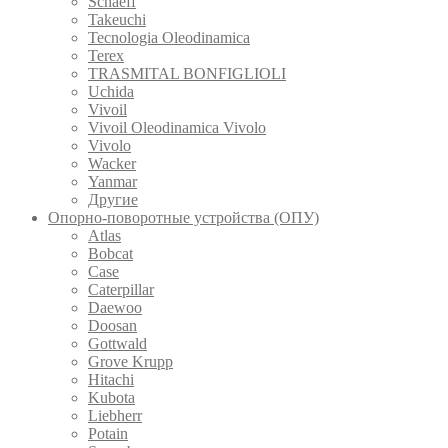
Schaeff
Takeuchi
Tecnologia Oleodinamica
Terex
TRASMITAL BONFIGLIOLI
Uchida
Vivoil
Vivoil Oleodinamica Vivolo
Vivolo
Wacker
Yanmar
Другие
Опорно-поворотные устройства (ОПУ)
Atlas
Bobcat
Case
Caterpillar
Daewoo
Doosan
Gottwald
Grove Krupp
Hitachi
Kubota
Liebherr
Potain