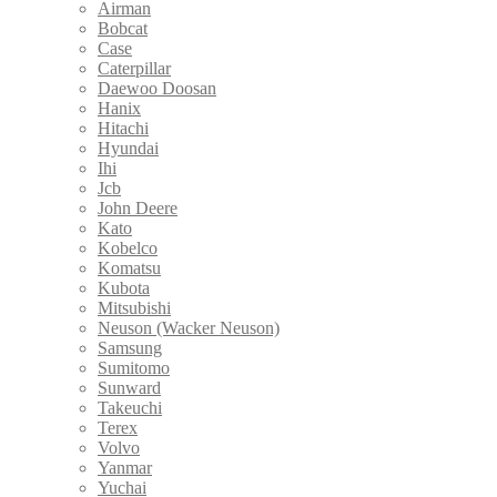
Airman
Bobcat
Case
Caterpillar
Daewoo Doosan
Hanix
Hitachi
Hyundai
Ihi
Jcb
John Deere
Kato
Kobelco
Komatsu
Kubota
Mitsubishi
Neuson (Wacker Neuson)
Samsung
Sumitomo
Sunward
Takeuchi
Terex
Volvo
Yanmar
Yuchai