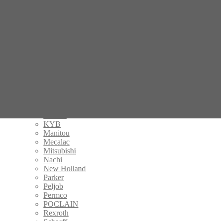
Caterpillar
Danfoss
Eaton
Fermec
Gehl
Hamm
Handok
Hitachi
IHI
Kalmar
Kayaba
Komatsu
Kubota
KYB
Manitou
Mecalac
Mitsubishi
Nachi
New Holland
Parker
Peljob
Permco
POCLAIN
Rexroth