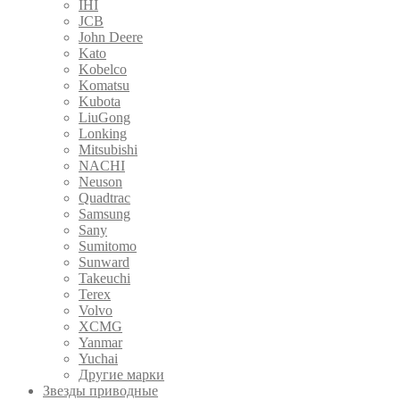
IHI
JCB
John Deere
Kato
Kobelco
Komatsu
Kubota
LiuGong
Lonking
Mitsubishi
NACHI
Neuson
Quadtrac
Samsung
Sany
Sumitomo
Sunward
Takeuchi
Terex
Volvo
XCMG
Yanmar
Yuchai
Другие марки
Звезды приводные