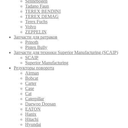
Sennebogen
Tadano Faun
TEREX BENDINI
TEREX DEMAG
Terex Fuchs
Volvo
ZEPPELIN
Запчасти для ратраков
Prinoth
Pistеn Вully
Запчасти для техники Superior Manufacturing (SCAIP)
SCAIP
Superior Manufacturing
Редукторы поворота
Airman
Bobcat
Carter
Case
Cat
Caterpillar
Daewoo Doosan
EATON
Hanix
Hitachi
Hyundai