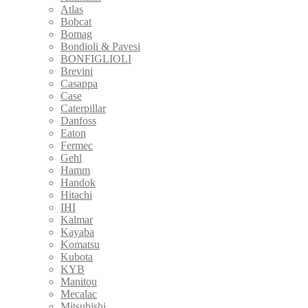
Atlas
Bobcat
Bomag
Bondioli & Pavesi
BONFIGLIOLI
Brevini
Casappa
Case
Caterpillar
Danfoss
Eaton
Fermec
Gehl
Hamm
Handok
Hitachi
IHI
Kalmar
Kayaba
Komatsu
Kubota
KYB
Manitou
Mecalac
Mitsubishi