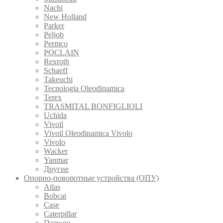
Nachi
New Holland
Parker
Peljob
Permco
POCLAIN
Rexroth
Schaeff
Takeuchi
Tecnologia Oleodinamica
Terex
TRASMITAL BONFIGLIOLI
Uchida
Vivoil
Vivoil Oleodinamica Vivolo
Vivolo
Wacker
Yanmar
Другие
Опорно-поворотные устройства (ОПУ)
Atlas
Bobcat
Case
Caterpillar
Daewoo