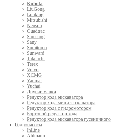
Kubota
LiuGong
Lonking
Mitsubishi
Neuson
Quadtrac
Samsung
Sany
Sumitomo
Sunward
Takeuchi
Terex
Volvo
XCMG
Yanmar
Yuchai
Другие марки
Редуктор хода экскаватора
Редуктор хода мини экскаватора
Редуктор хода с гидромотором
Бортовой редуктор хода
Редуктор хода экскаватора гусеничного
Гидронасосы
InLine
Ahlmann