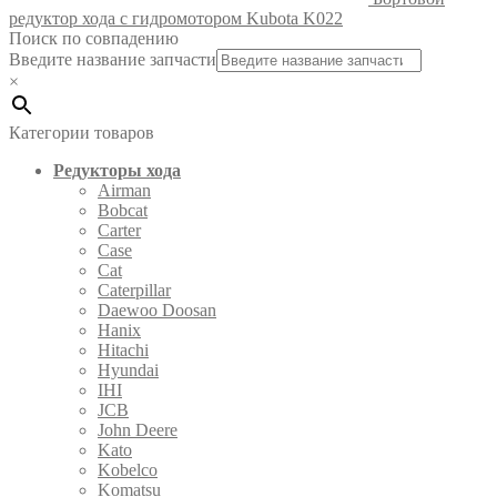
редуктор хода с гидромотором Kubota K022
Поиск по совпадению
Введите название запчасти
×
Категории товаров
Редукторы хода
Airman
Bobcat
Carter
Case
Cat
Caterpillar
Daewoo Doosan
Hanix
Hitachi
Hyundai
IHI
JCB
John Deere
Kato
Kobelco
Komatsu