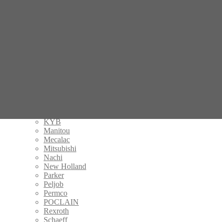
Caterpillar
Danfoss
Eaton
Fermec
Gehl
Hamm
Handok
Hitachi
IHI
Kalmar
Kayaba
Komatsu
Kubota
KYB
Manitou
Mecalac
Mitsubishi
Nachi
New Holland
Parker
Peljob
Permco
POCLAIN
Rexroth
Schaeff