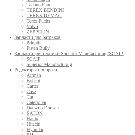
Tadano Faun
TEREX BENDINI
TEREX DEMAG
Terex Fuchs
Volvo
ZEPPELIN
Запчасти для ратраков
Prinoth
Pistеn Вully
Запчасти для техники Superior Manufacturing (SCAIP)
SCAIP
Superior Manufacturing
Редукторы поворота
Airman
Bobcat
Carter
Case
Cat
Caterpillar
Daewoo Doosan
EATON
Hanix
Hitachi
Hyundai
IHI