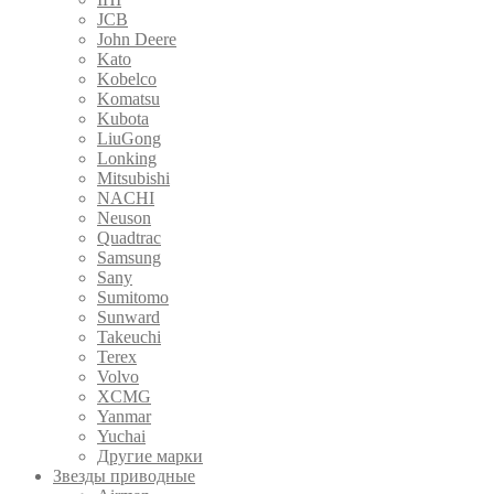
JCB
John Deere
Kato
Kobelco
Komatsu
Kubota
LiuGong
Lonking
Mitsubishi
NACHI
Neuson
Quadtrac
Samsung
Sany
Sumitomo
Sunward
Takeuchi
Terex
Volvo
XCMG
Yanmar
Yuchai
Другие марки
Звезды приводные