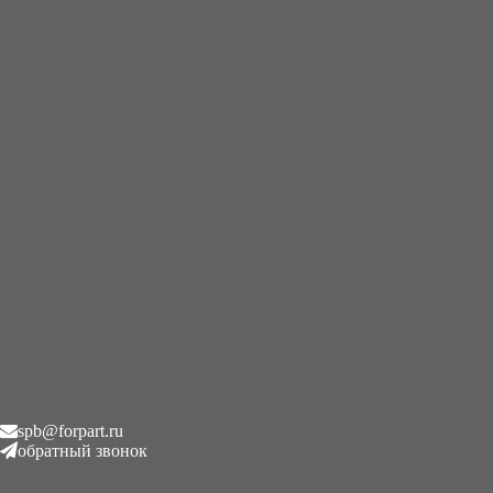
+7 (995) 593-21-20
|
8 (800) 101-78-21
Главная
/
Гидронасосы
/
Гидравлический насос Case IH 3400
(24509 LDQJ, 18124 CASE IH)
Гидравлический насос Case
IH 3400 (24509 LDQJ, 18124
CASE IH)
₽
1.00
Описание
spb@forpart.ru
обратный звонок
Описание