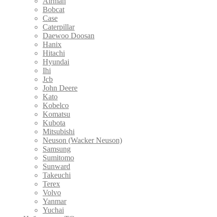
Airman
Bobcat
Case
Caterpillar
Daewoo Doosan
Hanix
Hitachi
Hyundai
Ihi
Jcb
John Deere
Kato
Kobelco
Komatsu
Kubota
Mitsubishi
Neuson (Wacker Neuson)
Samsung
Sumitomo
Sunward
Takeuchi
Terex
Volvo
Yanmar
Yuchai