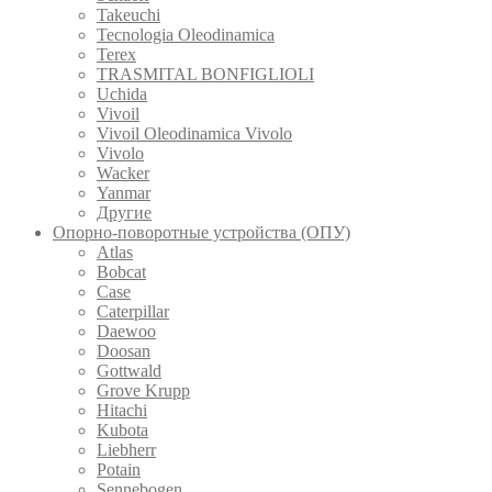
Takeuchi
Tecnologia Oleodinamica
Terex
TRASMITAL BONFIGLIOLI
Uchida
Vivoil
Vivoil Oleodinamica Vivolo
Vivolo
Wacker
Yanmar
Другие
Опорно-поворотные устройства (ОПУ)
Atlas
Bobcat
Case
Caterpillar
Daewoo
Doosan
Gottwald
Grove Krupp
Hitachi
Kubota
Liebherr
Potain
Sennebogen