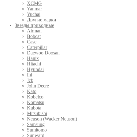
XCMG
Yanmar
Yuchai
Другие марки
Звезды приводные
Airman
Bobcat
Case
Caterpillar
Daewoo Doosan
Hanix
Hitachi
Hyundai
Ihi
Jcb
John Deere
Kato
Kobelco
Komatsu
Kubota
Mitsubishi
Neuson (Wacker Neuson)
Samsung
Sumitomo
Sunward