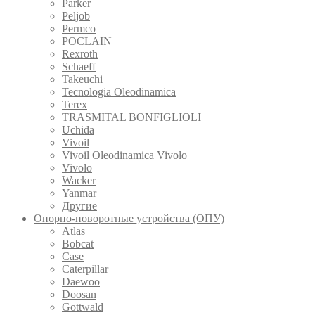
Parker
Peljob
Permco
POCLAIN
Rexroth
Schaeff
Takeuchi
Tecnologia Oleodinamica
Terex
TRASMITAL BONFIGLIOLI
Uchida
Vivoil
Vivoil Oleodinamica Vivolo
Vivolo
Wacker
Yanmar
Другие
Опорно-поворотные устройства (ОПУ)
Atlas
Bobcat
Case
Caterpillar
Daewoo
Doosan
Gottwald