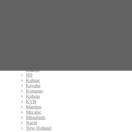
Bomag
Bondioli & Pavesi
BONFIGLIOLI
Brevini
Casappa
Case
Caterpillar
Danfoss
Eaton
Fermec
Gehl
Hamm
Handok
Hitachi
IHI
Kalmar
Kayaba
Komatsu
Kubota
KYB
Manitou
Mecalac
Mitsubishi
Nachi
New Holland