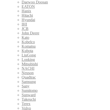
Daewoo Doosan
EATON
Hanix
Hitachi
Hyundai
IHI
JCB
John Deere
Kato
Kobelco
Komatsu
Kubota
LiuGong
Lonking
Mitsubishi
NACHI
Neuson
Quadtrac
Samsung
Sany
Sumitomo
Sunward
Takeuchi
Terex
Volvo