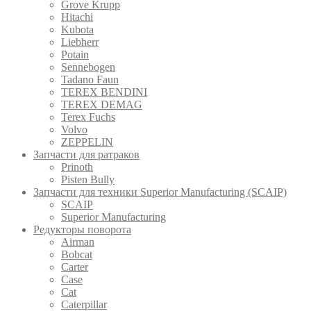
Grove Krupp
Hitachi
Kubota
Liebherr
Potain
Sennebogen
Tadano Faun
TEREX BENDINI
TEREX DEMAG
Terex Fuchs
Volvo
ZEPPELIN
Запчасти для ратраков
Prinoth
Pistеn Вully
Запчасти для техники Superior Manufacturing (SCAIP)
SCAIP
Superior Manufacturing
Редукторы поворота
Airman
Bobcat
Carter
Case
Cat
Caterpillar