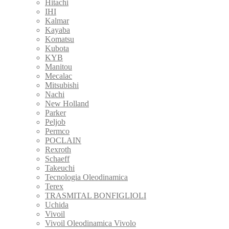
Hitachi
IHI
Kalmar
Kayaba
Komatsu
Kubota
KYB
Manitou
Mecalac
Mitsubishi
Nachi
New Holland
Parker
Peljob
Permco
POCLAIN
Rexroth
Schaeff
Takeuchi
Tecnologia Oleodinamica
Terex
TRASMITAL BONFIGLIOLI
Uchida
Vivoil
Vivoil Oleodinamica Vivolo