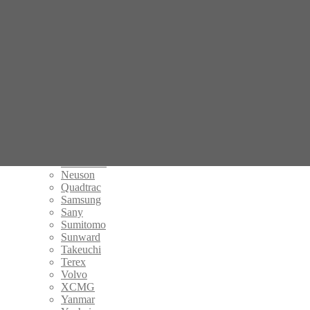
Daewoo Doosan
Hanix
Hitachi
Hyundai
IHI
JCB
John Deere
Kato
Kobelco
Komatsu
Kubota
LiuGong
Lonking
Mitsubishi
Neuson
Quadtrac
Samsung
Sany
Sumitomo
Sunward
Takeuchi
Terex
Volvo
XCMG
Yanmar