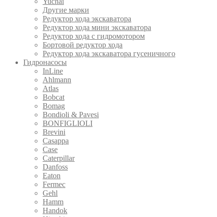
Yuchai
Другие марки
Редуктор хода экскаватора
Редуктор хода мини экскаватора
Редуктор хода с гидромотором
Бортовой редуктор хода
Редуктор хода экскаватора гусеничного
Гидронасосы
InLine
Ahlmann
Atlas
Bobcat
Bomag
Bondioli & Pavesi
BONFIGLIOLI
Brevini
Casappa
Case
Caterpillar
Danfoss
Eaton
Fermec
Gehl
Hamm
Handok