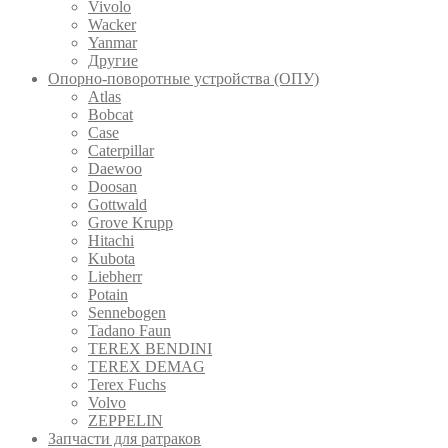
Vivolo
Wacker
Yanmar
Другие
Опорно-поворотные устройства (ОПУ)
Atlas
Bobcat
Case
Caterpillar
Daewoo
Doosan
Gottwald
Grove Krupp
Hitachi
Kubota
Liebherr
Potain
Sennebogen
Tadano Faun
TEREX BENDINI
TEREX DEMAG
Terex Fuchs
Volvo
ZEPPELIN
Запчасти для ратраков