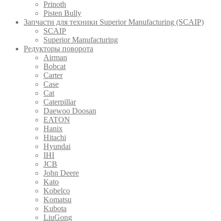
Prinoth
Pistеn Вully
Запчасти для техники Superior Manufacturing (SCAIP)
SCAIP
Superior Manufacturing
Редукторы поворота
Airman
Bobcat
Carter
Case
Cat
Caterpillar
Daewoo Doosan
EATON
Hanix
Hitachi
Hyundai
IHI
JCB
John Deere
Kato
Kobelco
Komatsu
Kubota
LiuGong